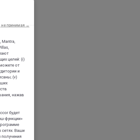
, не принимая →
, Mantra,
llas,
лают
х целей: (i)
 можете от
аудитории и
саны; (v)
аших
йств
вания, нажав
ccor будет
еш-функции»
 программе
 сетях. Ваши
я получения