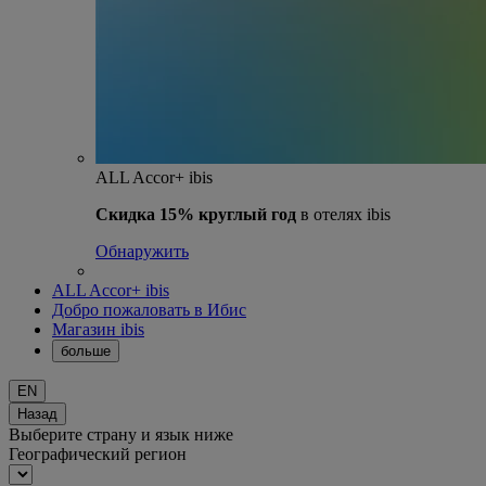
ALL Accor+ ibis
Скидка 15% круглый год
в отелях ibis
Обнаружить
ALL Accor+ ibis
Добро пожаловать в Ибис
Магазин ibis
больше
EN
Назад
Выберите страну и язык ниже
Географический регион