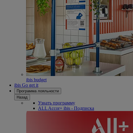
ibis budget
ibis Go get it
Программа лояльности
Назад
Узнать программу
ALL Accor+ ibis - Подписка