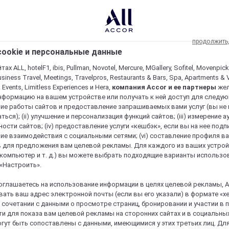
продолжить
ookie и персональные данные
ах ALL, hotelF1, ibis, Pullman, Novotel, Mercure, MGallery, Sofitel, Movenpick
usiness Travel, Meetings, Travelpros, Restaurants & Bars, Spa, Apartments & Vi
& Events, Limitless Experiences и Hera,
компания Accor и ее партнеры
же
нформацию на вашем устройстве или получать к ней доступ для следующи
ие работы сайтов и предоставление запрашиваемых вами услуг (вы не
ться); (ii) улучшение и персонализация функций сайтов; (iii) измерение 
ости сайтов; (iv) предоставление услуги «кешбэк», если вы на нее подпи
ие взаимодействия с социальными сетями; (vi) составление профиля в
 для предложения вам целевой рекламы. Для каждого из ваших устро
 компьютер и т. д.) вы можете выбрать подходящие варианты использо
 «Настроить».
оглашаетесь на использование информации в целях целевой рекламы, A
ать ваш адрес электронной почты (если вы его указали) в формате «х
в сочетании с данными о просмотре страниц, бронировании и участии в
и для показа вам целевой рекламы на сторонних сайтах и в социальных
гут быть сопоставлены с данными, имеющимися у этих третьих лиц. Дл