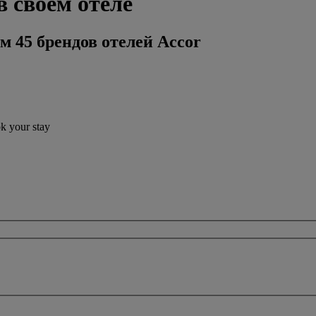
в своем отеле
м 45 брендов отелей Accor
ok your stay