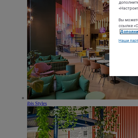
дополните
«Настроит
Вы можете
ссылке «C
Дополни
Наши пар
ibis Styles