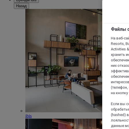
Назад
Файлы c
На веб-сайт
Resorts, B
Activities 
хранить и
обеспечен
них отказа
эффективн
обеспечен
интересов
(телефон,
на кнопку
Если вы с
обрабатыв
(hashed) 
ibis
лояльност
данные мо