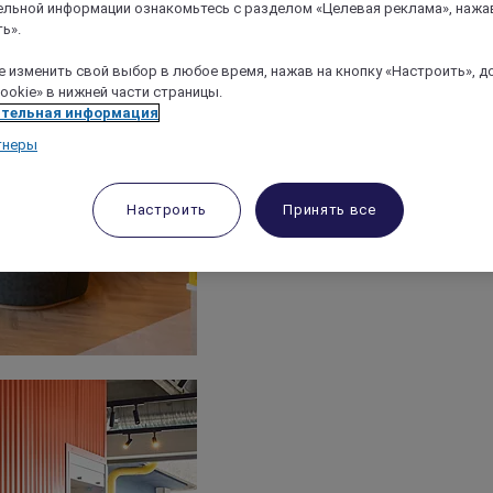
льной информации ознакомьтесь с разделом «Целевая реклама», нажа
ь».
 изменить свой выбор в любое время, нажав на кнопку «Настроить», д
ookie» в нижней части страницы.
тельная информация
тнеры
Настроить
Принять все