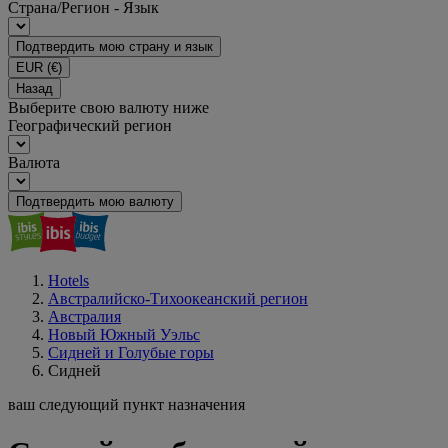
Страна/Регион - Язык
Подтвердить мою страну и язык
EUR
(€)
Назад
Выберите свою валюту ниже
Географический регион
Валюта
Подтвердить мою валюту
Hotels
Австралийско-Тихоокеанский регион
Австралия
Новый Южный Уэльс
Сидней и Голубые горы
Сидней
ваш следующий пункт назначения