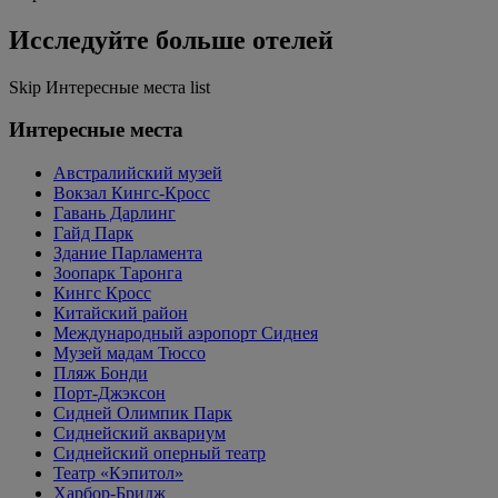
Исследуйте больше отелей
Skip Интересные места list
Интересные места
Австралийский музей
Вокзал Кингс-Кросс
Гавань Дарлинг
Гайд Парк
Здание Парламента
Зоопарк Таронга
Кингс Кросс
Китайский район
Международный аэропорт Сиднея
Музей мадам Тюссо
Пляж Бонди
Порт-Джэксон
Сидней Олимпик Парк
Сиднейский аквариум
Сиднейский оперный театр
Театр «Кэпитол»
Харбор-Бридж