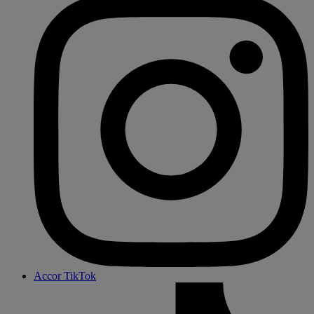
Accor TikTok