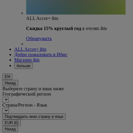
ALL Accor+ ibis
Скидка 15% круглый год
в отелях ibis
Обнаружить
ALL Accor+ ibis
Добро пожаловать в Ибис
Магазин ibis
больше
EN
Назад
Выберите страну и язык ниже
Географический регион
Страна/Регион - Язык
Подтвердить мою страну и язык
EUR
(€)
Назад