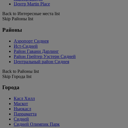
Центр Martin Place
Back to Интересные места list
Skip Районы list
Районы
Аэропорт Сиднея
Ист-Сидней
Район Гавани Дарлинг
Район Грейтер Уэстерн Сидней
Центральный район Сиднея
Back to Районы list
Skip Города list
Города
Касл Хилл
Маскот
Ньюкасл
Парраматта
Сидней
Сидней Олимпик Парк