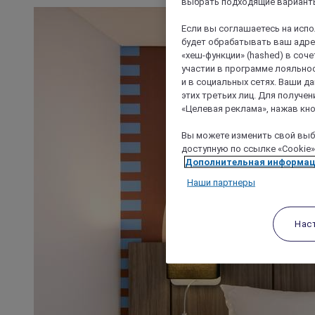
выбрать подходящие варианты
Если вы соглашаетесь на исп
будет обрабатывать ваш адрес
«хеш-функции» (hashed) в соч
участии в программе лояльнос
и в социальных сетях. Ваши 
этих третьих лиц. Для получ
«Целевая реклама», нажав кно
Вы можете изменить свой выбо
доступную по ссылке «Cookie»
Дополнительная информа
Наши партнеры
Нас