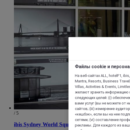
Файлы cookie и персон
На веб-сайтах ALL, hotelF1, ibis,
Mantra, Resorts, Business Travel
Villas, Activities & Events, Limit
желают хранить информацию н
следующих целей: (i) обеспе
вами услуг (вы не можете от н
сайтов; (iii) измерение аудит
/ 5
«кешбэк», если вы на нее под
сетями; (vi) составление про
ibis Sydney World Square
рекламы. Для каждого из ваши