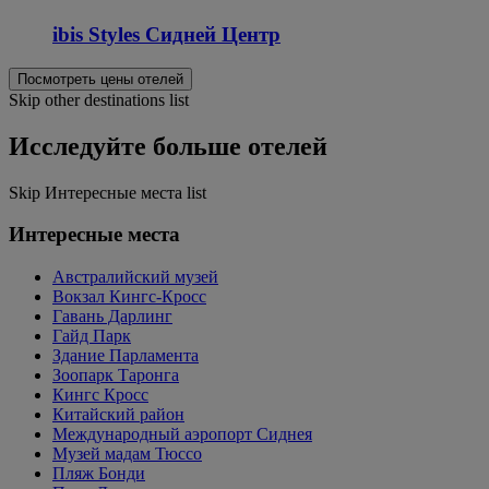
ibis Styles Сидней Центр
Посмотреть цены отелей
Skip other destinations list
Исследуйте больше отелей
Skip Интересные места list
Интересные места
Австралийский музей
Вокзал Кингс-Кросс
Гавань Дарлинг
Гайд Парк
Здание Парламента
Зоопарк Таронга
Кингс Кросс
Китайский район
Международный аэропорт Сиднея
Музей мадам Тюссо
Пляж Бонди