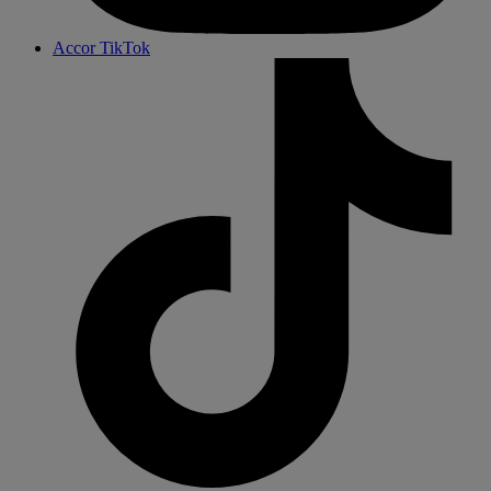
Accor TikTok