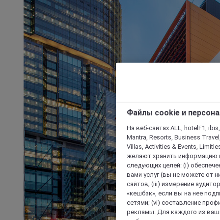
Файлы cookie и персон
На веб-сайтах ALL, hotelF1, ibis,
Mantra, Resorts, Business Travel
Villas, Activities & Events, Limit
желают хранить информацию н
следующих целей: (i) обеспе
вами услуг (вы не можете от н
сайтов; (iii) измерение аудит
«кешбэк», если вы на нее под
сетями; (vi) составление про
рекламы. Для каждого из ваши