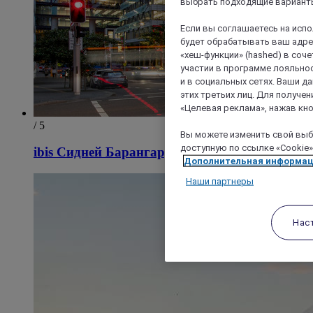
выбрать подходящие варианты
Если вы соглашаетесь на исп
будет обрабатывать ваш адрес
«хеш-функции» (hashed) в соч
участии в программе лояльнос
и в социальных сетях. Ваши 
этих третьих лиц. Для получ
«Целевая реклама», нажав кно
/ 5
Вы можете изменить свой выбо
доступную по ссылке «Cookie»
ibis Сидней Барангару
Дополнительная информа
Наши партнеры
Нас