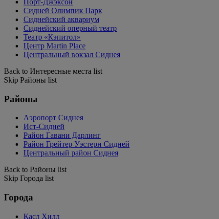
Порт-Джэксон
Сидней Олимпик Парк
Сиднейский аквариум
Сиднейский оперный театр
Театр «Кэпитол»
Центр Martin Place
Центральный вокзал Сиднея
Back to Интересные места list
Skip Районы list
Районы
Аэропорт Сиднея
Ист-Сидней
Район Гавани Дарлинг
Район Грейтер Уэстерн Сидней
Центральный район Сиднея
Back to Районы list
Skip Города list
Города
Касл Хилл