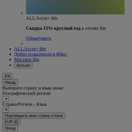
ALL Accor+ ibis
Скидка 15% круглый год
в отелях ibis
Обнаружить
ALL Accor+ ibis
Добро пожаловать в Ибис
Магазин ibis
больше
EN
Назад
Выберите страну и язык ниже
Географический регион
Страна/Регион - Язык
Подтвердить мою страну и язык
EUR
(€)
Назад