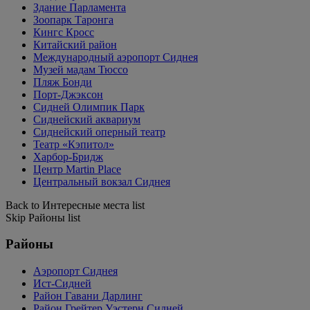
Здание Парламента
Зоопарк Таронга
Кингс Кросс
Китайский район
Международный аэропорт Сиднея
Музей мадам Тюссо
Пляж Бонди
Порт-Джэксон
Сидней Олимпик Парк
Сиднейский аквариум
Сиднейский оперный театр
Театр «Кэпитол»
Харбор-Бридж
Центр Martin Place
Центральный вокзал Сиднея
Back to Интересные места list
Skip Районы list
Районы
Аэропорт Сиднея
Ист-Сидней
Район Гавани Дарлинг
Район Грейтер Уэстерн Сидней