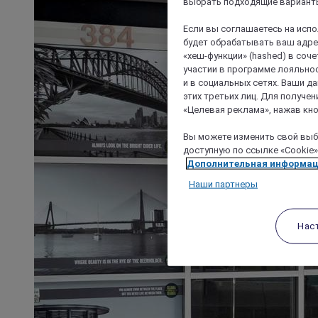
выбрать подходящие варианты
Если вы соглашаетесь на исп
будет обрабатывать ваш адрес
«хеш-функции» (hashed) в соч
участии в программе лояльнос
и в социальных сетях. Ваши 
этих третьих лиц. Для получ
«Целевая реклама», нажав кно
Вы можете изменить свой выбо
доступную по ссылке «Cookie»
Дополнительная информа
Наши партнеры
Нас