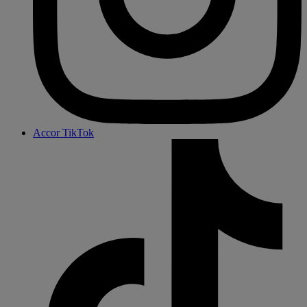
Accor TikTok