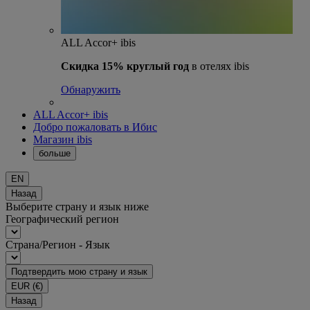
ALL Accor+ ibis
Скидка 15% круглый год
в отелях ibis
Обнаружить
ALL Accor+ ibis
Добро пожаловать в Ибис
Магазин ibis
больше
EN
Назад
Выберите страну и язык ниже
Географический регион
Страна/Регион - Язык
Подтвердить мою страну и язык
EUR
(€)
Назад