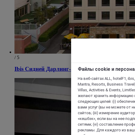
/ 5
Ibis Сидней Дарлинг-Харбор
Файлы cookie и персон
На веб-сайтах ALL, hotelF1, ibis,
Mantra, Resorts, Business Travel
Villas, Activities & Events, Limit
желают хранить информацию н
следующих целей: (i) обеспе
вами услуг (вы не можете от н
сайтов; (iii) измерение аудит
«кешбэк», если вы на нее под
сетями; (vi) составление про
рекламы. Для каждого из ваши