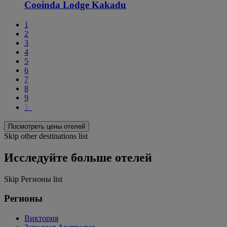
Cooinda Lodge Kakadu
1
2
3
4
5
6
7
8
9
〉
Посмотреть цены отелей
Skip other destinations list
Исследуйте больше отелей
Skip Регионы list
Регионы
Виктория