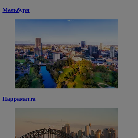
Мельбурн
Парраматта