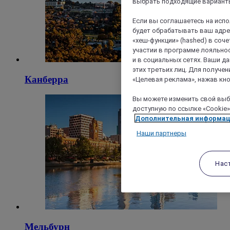
выбрать подходящие варианты
Если вы соглашаетесь на исп
будет обрабатывать ваш адрес
«хеш-функции» (hashed) в соч
участии в программе лояльнос
и в социальных сетях. Ваши 
этих третьих лиц. Для получ
Канберра
«Целевая реклама», нажав кно
Вы можете изменить свой выбо
доступную по ссылке «Cookie»
Дополнительная информа
Наши партнеры
Нас
Мельбурн