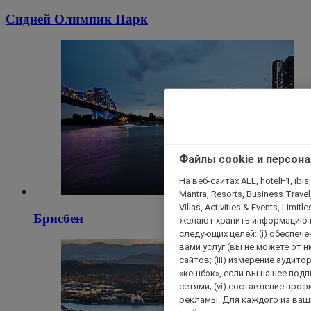
Сидней Олимпик Парк
Файлы cookie и персон
На веб-сайтах ALL, hotelF1, ibis,
Mantra, Resorts, Business Travel
Villas, Activities & Events, Limit
Брисбен
желают хранить информацию н
следующих целей: (i) обеспе
вами услуг (вы не можете от н
сайтов; (iii) измерение аудит
«кешбэк», если вы на нее под
сетями; (vi) составление про
рекламы. Для каждого из ваши