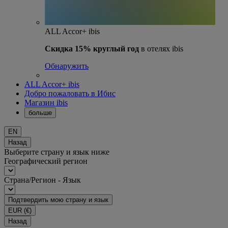
ALL Accor+ ibis
Скидка 15% круглый год
в отелях ibis
Обнаружить
ALL Accor+ ibis
Добро пожаловать в Ибис
Магазин ibis
больше
EN
Назад
Выберите страну и язык ниже
Географический регион
Страна/Регион - Язык
Подтвердить мою страну и язык
EUR
(€)
Назад