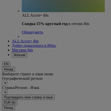
ALL Accor+ ibis
Скидка 15% круглый год
в отелях ibis
Обнаружить
ALL Accor+ ibis
Добро пожаловать в Ибис
Магазин ibis
больше
EN
Назад
Выберите страну и язык ниже
Географический регион
Страна/Регион - Язык
Подтвердить мою страну и язык
EUR
(€)
Назад