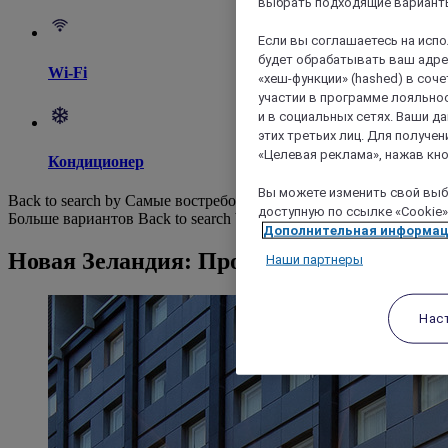
выбрать подходящие варианты
Если вы соглашаетесь на исп
будет обрабатывать ваш адрес
Wi-Fi
«хеш-функции» (hashed) в соч
участии в программе лояльнос
и в социальных сетях. Ваши 
этих третьих лиц. Для получ
«Целевая реклама», нажав кно
Кондиционер
Вы можете изменить свой выбо
Back to search by Самые востребованные
доступную по ссылке «Cookie»
Больше вариантов
Back to search by categories
Дополнительная информа
Новая Зеландия: Просмотр отелей
Наши партнеры
Нас