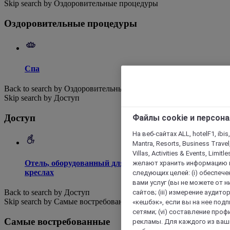
Skip search by Оздоровительные процедуры
Оздоровительные процедуры
Спа
Back to search by Оздоровительные процедуры
Skip search by Доступ
Доступ
Файлы cookie и персон
На веб-сайтах ALL, hotelF1, ibis,
Mantra, Resorts, Business Travel
Villas, Activities & Events, Limit
Отель, оборудованный для доступа на инвалидных
желают хранить информацию н
креслах
следующих целей: (i) обеспе
вами услуг (вы не можете от н
Back to search by Доступ
сайтов; (iii) измерение аудит
Skip search by Самые востребованные
«кешбэк», если вы на нее под
сетями; (vi) составление про
Самые востребованные
рекламы. Для каждого из ваши