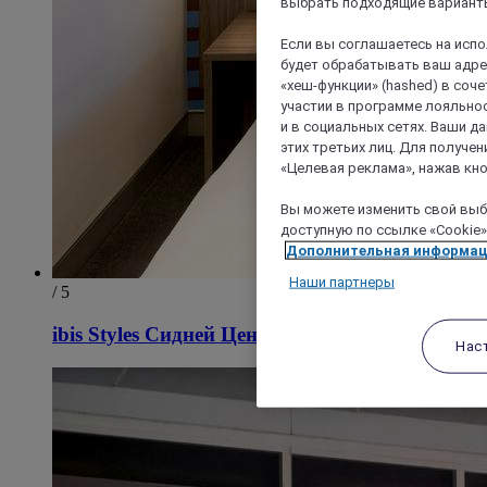
выбрать подходящие варианты
Если вы соглашаетесь на исп
будет обрабатывать ваш адрес
«хеш-функции» (hashed) в соч
участии в программе лояльнос
и в социальных сетях. Ваши 
этих третьих лиц. Для получ
«Целевая реклама», нажав кно
Вы можете изменить свой выбо
доступную по ссылке «Cookie»
Дополнительная информа
Наши партнеры
/ 5
ibis Styles Сидней Центр
Нас