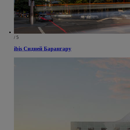
/ 5
ibis Сидней Барангару