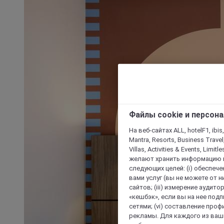
Файлы cookie и персон
На веб-сайтах ALL, hotelF1, ibis,
Mantra, Resorts, Business Travel
Villas, Activities & Events, Limit
желают хранить информацию н
следующих целей: (i) обеспе
вами услуг (вы не можете от н
сайтов; (iii) измерение аудит
«кешбэк», если вы на нее под
сетями; (vi) составление про
рекламы. Для каждого из ваши