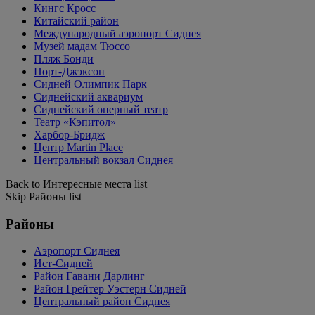
Кингс Кросс
Китайский район
Международный аэропорт Сиднея
Музей мадам Тюссо
Пляж Бонди
Порт-Джэксон
Сидней Олимпик Парк
Сиднейский аквариум
Сиднейский оперный театр
Театр «Кэпитол»
Харбор-Бридж
Центр Martin Place
Центральный вокзал Сиднея
Back to Интересные места list
Skip Районы list
Районы
Аэропорт Сиднея
Ист-Сидней
Район Гавани Дарлинг
Район Грейтер Уэстерн Сидней
Центральный район Сиднея