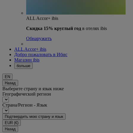
ALL Accor+ ibis
Скидка 15% круглый год
в отелях ibis
Обнаружить
ALL Accor+ ibis
Добро пожаловать в Ибис
Магазин ibis
больше
EN
Назад
Выберите страну и язык ниже
Географический регион
Страна/Регион - Язык
Подтвердить мою страну и язык
EUR
(€)
Назад