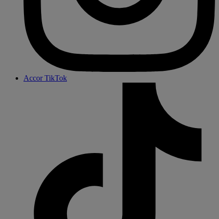
Accor TikTok