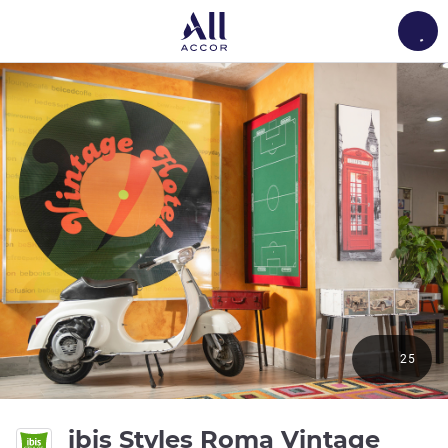
Load
25
4 gwi
ibis Styles Roma Vintage