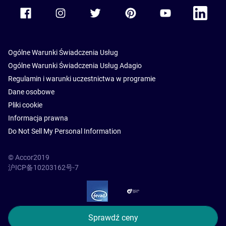
Accor Facebook
Accor Instagram
Accor Twitter
Accor Pinterest
Accor Youtube
Accor Li
Ogólne Warunki Świadczenia Usług
Ogólne Warunki Świadczenia Usług Adagio
Regulamin i warunki uczestnictwa w programie
Dane osobowe
Pliki cookie
Informacja prawna
Do Not Sell My Personal Information
© Accor2019
沪ICP备10203162号-7
SSL Secure – globalSign
Sprawdź ceny