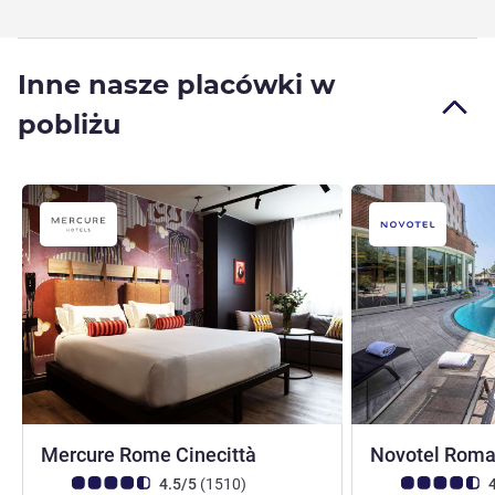
Inne nasze placówki w
pobliżu
4 gwiazdki
Mercure Rome Cinecittà
Novotel Roma
Ocena klientów (Ocena ALL)
Liczba opinii
Ocena klientów (
4.5/5
(1510
)
4