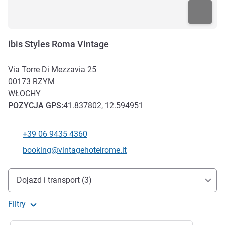
ibis Styles Roma Vintage
Via Torre Di Mezzavia 25
00173
RZYM
WŁOCHY
POZYCJA
GPS
:
41.837802, 12.594951
+39 06 9435 4360
Telefon
Kontaktowy adres e-mail
booking@vintagehotelrome.it
Dojazd i transport
Dojazd i transport (3)
Filtry