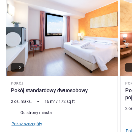
3
POKÓJ
PO
Pokój standardowy dwuosobowy
Po
po
2 os. maks.
16
m²
/
172
sq ft
2 o
Widoki:
Od strony miasta
Wid
Pokaż szczegóły
Pok