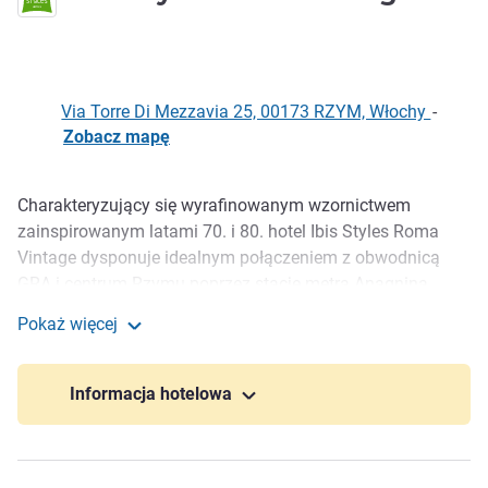
Via Torre Di Mezzavia 25, 00173 RZYM, Włochy
-
Zobacz mapę
Charakteryzujący się wyrafinowanym wzornictwem
Opis
zainspirowanym latami 70. i 80. hotel Ibis Styles Roma
Vintage dysponuje idealnym połączeniem z obwodnicą
GRA i centrum Rzymu poprzez stację metra Anagnina.
Posiada strategiczną lokalizację, umożliwiającą dot arcie
Pokaż więcej
do Castelli Romani i Frascati. 120 przestronnych,
ibis Styles Roma Vintage
klimatyzowanych pokoi, bistro, wielojęzyczna recepcja
czynna 24 godziny na dobę i bar. Ogólnodostępny parking
Informacja hotelowa
naprzeciwko hotelu. Śniadanie w stylu vintage w formie
międzynarodowego bufetu.
ibis Styles Vintage Hotel ****, dynamiczne miejsce, gdzie