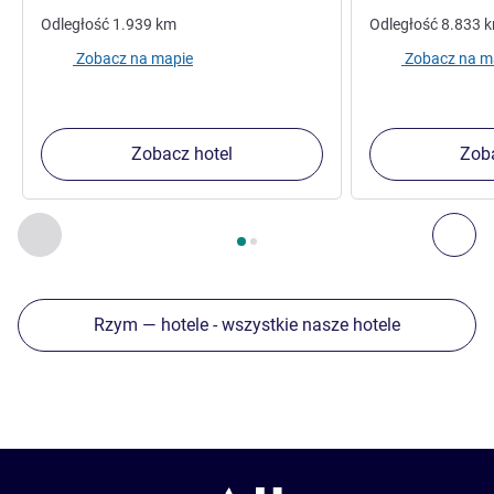
Odległość
1.939
km
Odległość
8.833
Zobacz na mapie
Zobacz na m
Zobacz hotel
Zoba
Strona
1
z
2
, Inne nasze placówki w pobliżu 1 :, Inne nasze pl
Poprzedni - Inne nasze placówki w pobliżu
Nas
Rzym — hotele - wszystkie nasze hotele