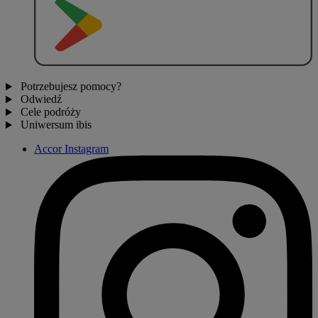
P
O
B
I
E
R
Z Z
Potrzebujesz pomocy?
Odwiedź
Cele podróży
Uniwersum ibis
Accor Instagram