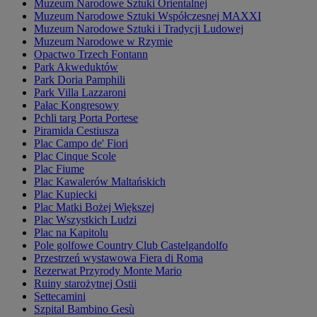
Muzeum Narodowe Sztuki Orientalnej
Muzeum Narodowe Sztuki Współczesnej MAXXI
Muzeum Narodowe Sztuki i Tradycji Ludowej
Muzeum Narodowe w Rzymie
Opactwo Trzech Fontann
Park Akweduktów
Park Doria Pamphili
Park Villa Lazzaroni
Pałac Kongresowy
Pchli targ Porta Portese
Piramida Cestiusza
Plac Campo de' Fiori
Plac Cinque Scole
Plac Fiume
Plac Kawalerów Maltańskich
Plac Kupiecki
Plac Matki Bożej Większej
Plac Wszystkich Ludzi
Plac na Kapitolu
Pole golfowe Country Club Castelgandolfo
Przestrzeń wystawowa Fiera di Roma
Rezerwat Przyrody Monte Mario
Ruiny starożytnej Ostii
Settecamini
Szpital Bambino Gesù