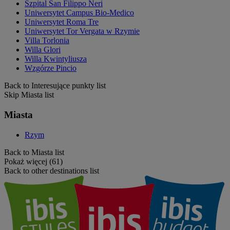
Szpital San Filippo Neri
Uniwersytet Campus Bio-Medico
Uniwersytet Roma Tre
Uniwersytet Tor Vergata w Rzymie
Villa Torlonia
Willa Glori
Willa Kwintyliusza
Wzgórze Pincio
Back to Interesujące punkty list
Skip Miasta list
Miasta
Rzym
Back to Miasta list
Pokaż więcej (61)
Back to other destinations list