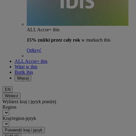
ALL Accor+ ibis
15% zniżki przez cały rok
w markach ibis
Odkryć
ALL Accor+ ibis
Witaj w ibis
Butik ibis
Więcej
EN
Wstecz
Wybierz kraj i język poniżej
Region
Kraj/region-język
Potwierdź kraj i język