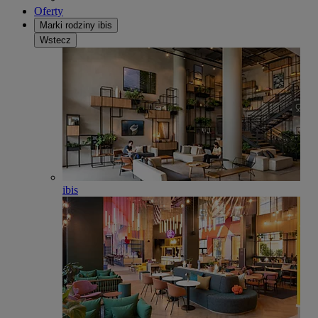
Oferty
Marki rodziny ibis
Wstecz
ibis