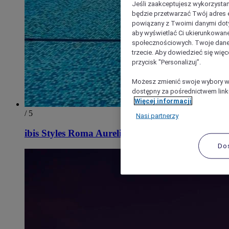
Jeśli zaakceptujesz wykorzystan
będzie przetwarzać Twój adres e-
powiązany z Twoimi danymi doty
aby wyświetlać Ci ukierunkowane
społecznościowych. Twoje dane
trzecie. Aby dowiedzieć się więc
przycisk "Personalizuj”.
Możesz zmienić swoje wybory w 
dostępny za pośrednictwem linku
Więcej informacji
/ 5
Nasi partnerzy
ibis Styles Roma Aurelia
Do