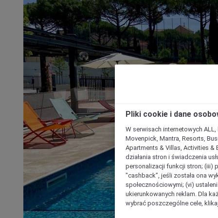
Pliki cookie i dane osob
W serwisach internetowych ALL, ho
Movenpick, Mantra, Resorts, Busi
Apartments & Villas, Activities &
działania stron i świadczenia usł
personalizacji funkcji stron; (iii
"cashback”, jeśli została ona wyk
społecznościowymi; (vi) ustalen
ukierunkowanych reklam. Dla ka
wybrać poszczególne cele, klikaj