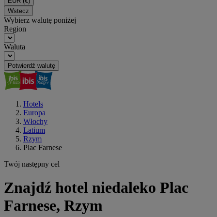
EUR
(€)
Wstecz
Wybierz walutę poniżej
Region
Waluta
Potwierdź walutę
Hotels
Europa
Włochy
Latium
Rzym
Plac Farnese
Twój następny cel
Znajdź hotel niedaleko Plac
Farnese, Rzym