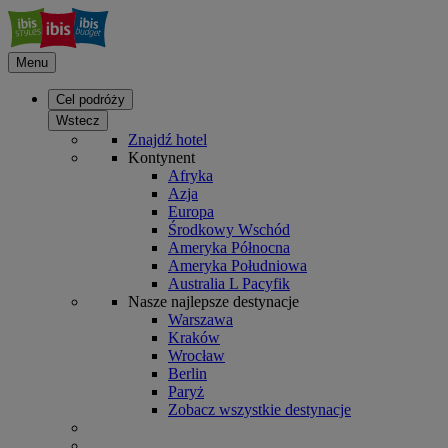
Menu
Cel podróży
Wstecz
Znajdź hotel
Kontynent
Afryka
Azja
Europa
Środkowy Wschód
Ameryka Północna
Ameryka Południowa
Australia L Pacyfik
Nasze najlepsze destynacje
Warszawa
Kraków
Wrocław
Berlin
Paryż
Zobacz wszystkie destynacje