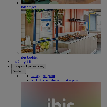
ibis Styles
ibis budget
ibis Go get it
Program lojalnościowy
Wstecz
Odkryj program
ALL Accor+ ibis - Subskrypcja