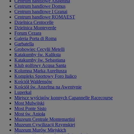
Centrum handlowe Anagnina
Centrum handlowe Domus
Centrum handlowe I Granai
Centrum handlowe ROMAEST
Dzielnica Centocelle
Dzielnica Monteverde
Forum Cezara
Galeria Porta di Roma
Garbatella
Grobowiec Cecylii Metelli
Katakumby św. Kaliksta
Katakumby św. Sebastiana
Klub golfowy Acqua Santa
Kolumna Marka Aureliusza
Kompleks Sportowy Foro Italico
Kościół Waldensów
Kościół św. Anzelma na Awentynie
Luperkal
Miejsce wyścigów konnych Capannelle Racecourse
Most Mulwijski
Most Ponte Sisto
Most św. Anioła
Muzeum Centrale Montemartini
Muzeum Cywilizacji Rzymskiej
Muzeum Murów Miejskich