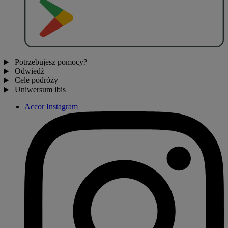
P
O
B
I
E
R
Z Z
Potrzebujesz pomocy?
Odwiedź
Cele podróży
Uniwersum ibis
Accor Instagram