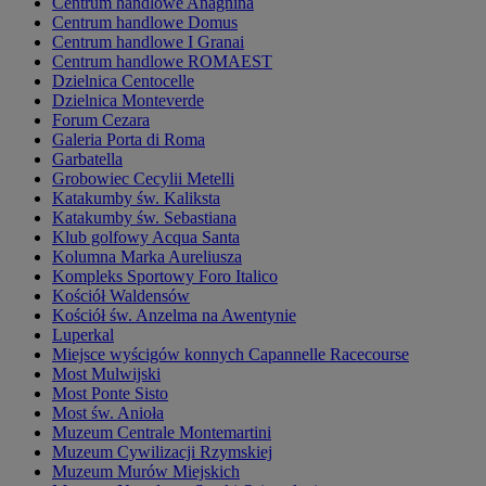
Centrum handlowe Anagnina
Centrum handlowe Domus
Centrum handlowe I Granai
Centrum handlowe ROMAEST
Dzielnica Centocelle
Dzielnica Monteverde
Forum Cezara
Galeria Porta di Roma
Garbatella
Grobowiec Cecylii Metelli
Katakumby św. Kaliksta
Katakumby św. Sebastiana
Klub golfowy Acqua Santa
Kolumna Marka Aureliusza
Kompleks Sportowy Foro Italico
Kościół Waldensów
Kościół św. Anzelma na Awentynie
Luperkal
Miejsce wyścigów konnych Capannelle Racecourse
Most Mulwijski
Most Ponte Sisto
Most św. Anioła
Muzeum Centrale Montemartini
Muzeum Cywilizacji Rzymskiej
Muzeum Murów Miejskich