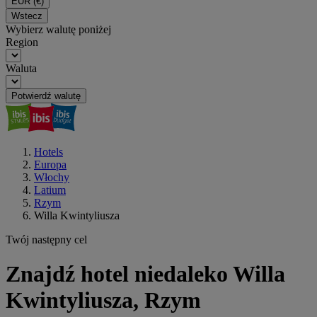
EUR
(€)
Wstecz
Wybierz walutę poniżej
Region
Waluta
Potwierdź walutę
Hotels
Europa
Włochy
Latium
Rzym
Willa Kwintyliusza
Twój następny cel
Znajdź hotel niedaleko Willa
Kwintyliusza, Rzym