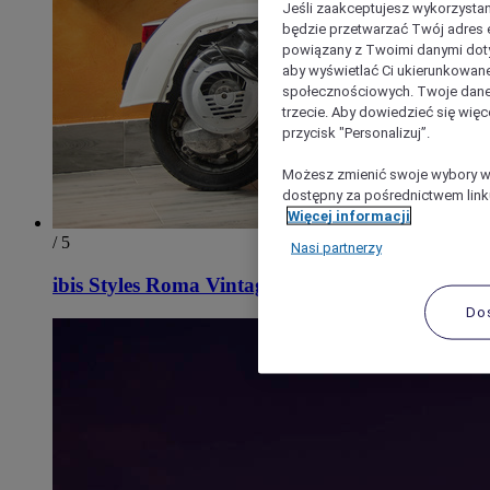
Jeśli zaakceptujesz wykorzystan
będzie przetwarzać Twój adres e-
powiązany z Twoimi danymi doty
aby wyświetlać Ci ukierunkowane
społecznościowych. Twoje dane
trzecie. Aby dowiedzieć się więc
przycisk "Personalizuj”.
Możesz zmienić swoje wybory w 
dostępny za pośrednictwem linku
Więcej informacji
/ 5
Nasi partnerzy
ibis Styles Roma Vintage
Do