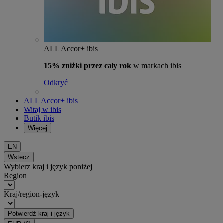
ALL Accor+ ibis
15% zniżki przez cały rok
w markach ibis
Odkryć
ALL Accor+ ibis
Witaj w ibis
Butik ibis
Więcej
EN
Wstecz
Wybierz kraj i język poniżej
Region
Kraj/region-język
Potwierdź kraj i język