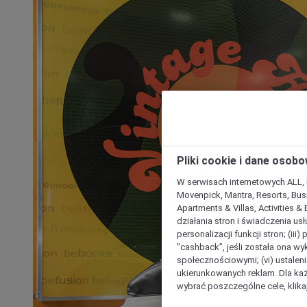
Pliki cookie i dane osob
W serwisach internetowych ALL, ho
Movenpick, Mantra, Resorts, Busi
Apartments & Villas, Activities &
działania stron i świadczenia usł
personalizacji funkcji stron; (iii
"cashback”, jeśli została ona wyk
społecznościowymi; (vi) ustalen
ukierunkowanych reklam. Dla ka
wybrać poszczególne cele, klikaj