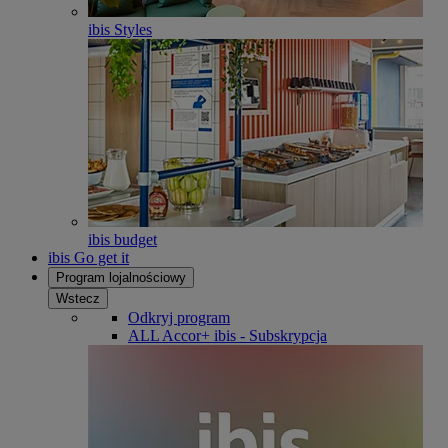
ibis Styles
ibis budget
ibis Go get it
Program lojalnościowy
Wstecz
Odkryj program
ALL Accor+ ibis - Subskrypcja