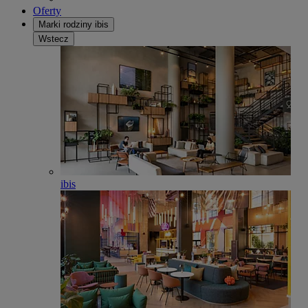
Oferty
Marki rodziny ibis
Wstecz
ibis