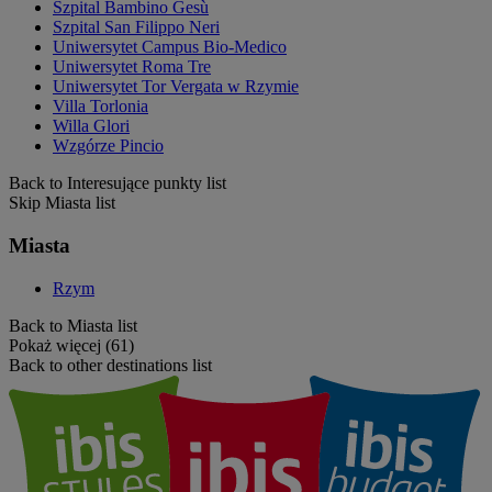
Szpital Bambino Gesù
Szpital San Filippo Neri
Uniwersytet Campus Bio-Medico
Uniwersytet Roma Tre
Uniwersytet Tor Vergata w Rzymie
Villa Torlonia
Willa Glori
Wzgórze Pincio
Back to Interesujące punkty list
Skip Miasta list
Miasta
Rzym
Back to Miasta list
Pokaż więcej (61)
Back to other destinations list