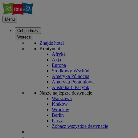
Menu
Cel podróży
Wstecz
Znajdź hotel
Kontynent
Afryka
Azja
Europa
Środkowy Wschód
Ameryka Północna
Ameryka Południowa
Australia L Pacyfik
Nasze najlepsze destynacje
Warszawa
Kraków
Wrocław
Berlin
Paryż
Zobacz wszystkie destynacje