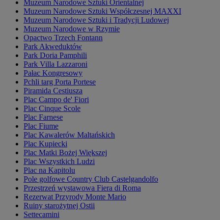
Muzeum Narodowe Sztuki Orientalnej
Muzeum Narodowe Sztuki Współczesnej MAXXI
Muzeum Narodowe Sztuki i Tradycji Ludowej
Muzeum Narodowe w Rzymie
Opactwo Trzech Fontann
Park Akweduktów
Park Doria Pamphili
Park Villa Lazzaroni
Pałac Kongresowy
Pchli targ Porta Portese
Piramida Cestiusza
Plac Campo de' Fiori
Plac Cinque Scole
Plac Farnese
Plac Fiume
Plac Kawalerów Maltańskich
Plac Kupiecki
Plac Matki Bożej Większej
Plac Wszystkich Ludzi
Plac na Kapitolu
Pole golfowe Country Club Castelgandolfo
Przestrzeń wystawowa Fiera di Roma
Rezerwat Przyrody Monte Mario
Ruiny starożytnej Ostii
Settecamini