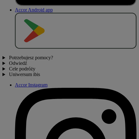
Accor Android app
P
O
B
I
E
R
Z Z
Potrzebujesz pomocy?
Odwiedź
Cele podróży
Uniwersum ibis
Accor Instagram