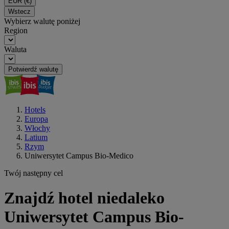
EUR
(€)
Wstecz
Wybierz walutę poniżej
Region
Waluta
Potwierdź walutę
Hotels
Europa
Włochy
Latium
Rzym
Uniwersytet Campus Bio-Medico
Twój następny cel
Znajdź hotel niedaleko
Uniwersytet Campus Bio-