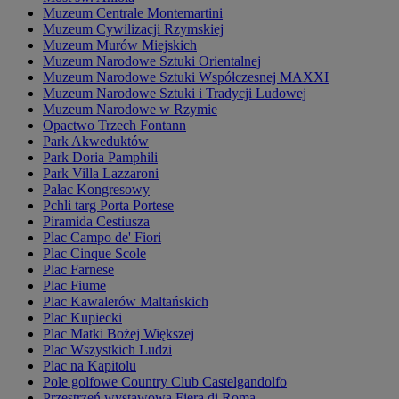
Muzeum Centrale Montemartini
Muzeum Cywilizacji Rzymskiej
Muzeum Murów Miejskich
Muzeum Narodowe Sztuki Orientalnej
Muzeum Narodowe Sztuki Współczesnej MAXXI
Muzeum Narodowe Sztuki i Tradycji Ludowej
Muzeum Narodowe w Rzymie
Opactwo Trzech Fontann
Park Akweduktów
Park Doria Pamphili
Park Villa Lazzaroni
Pałac Kongresowy
Pchli targ Porta Portese
Piramida Cestiusza
Plac Campo de' Fiori
Plac Cinque Scole
Plac Farnese
Plac Fiume
Plac Kawalerów Maltańskich
Plac Kupiecki
Plac Matki Bożej Większej
Plac Wszystkich Ludzi
Plac na Kapitolu
Pole golfowe Country Club Castelgandolfo
Przestrzeń wystawowa Fiera di Roma