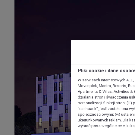
Pliki cookie i dane osob
W serwisach internetowych ALL, ho
Movenpick, Mantra, Resorts, Busi
Apartments & Villas, Activities &
działania stron i świadczenia usł
personalizacji funkcji stron; (iii
"cashback”, jeśli została ona wyk
społecznościowymi; (vi) ustalen
ukierunkowanych reklam. Dla ka
wybrać poszczególne cele, klikaj