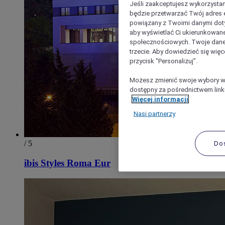
Jeśli zaakceptujesz wykorzystan
będzie przetwarzać Twój adres e-
powiązany z Twoimi danymi doty
aby wyświetlać Ci ukierunkowane
społecznościowych. Twoje dane
trzecie. Aby dowiedzieć się więc
przycisk "Personalizuj”.
Możesz zmienić swoje wybory w 
dostępny za pośrednictwem linku
Więcej informacji
Nasi partnerzy
/ 5
Do
ibis Styles Roma Eur