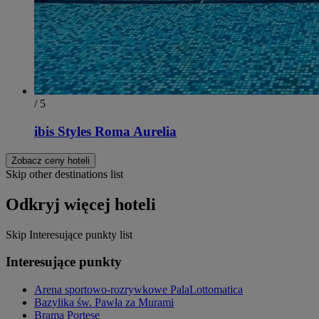
/ 5
ibis Styles Roma Aurelia
Zobacz ceny hoteli
Skip other destinations list
Odkryj więcej hoteli
Skip Interesujące punkty list
Interesujące punkty
Arena sportowo-rozrywkowe PalaLottomatica
Bazylika św. Pawła za Murami
Brama Portese