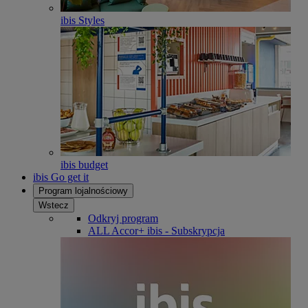
ibis Styles
ibis budget
ibis Go get it
Program lojalnościowy
Wstecz
Odkryj program
ALL Accor+ ibis - Subskrypcja