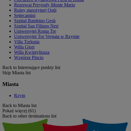
Rezerwat Przyrody Monte Mario
Ruiny starożytnej Ostii
Settecamini
Szpital Bambino Gesù
Szpital San Filippo Neri
Uniwersytet Roma Tre
Uniwersytet Tor Vergata w Rzymie
Villa Torlonia
Willa Glori
Willa Kwintyliusza
Wzgórze Pincio
Back to Interesujące punkty list
Skip Miasta list
Miasta
Rzym
Back to Miasta list
Pokaż więcej (61)
Back to other destinations list