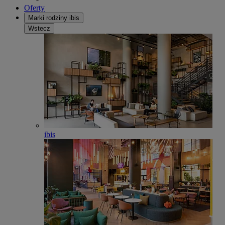
Oferty
Marki rodziny ibis
Wstecz
ibis