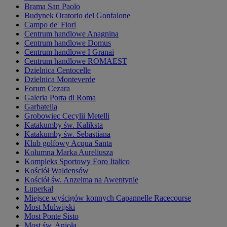
Brama San Paolo
Budynek Oratorio del Gonfalone
Campo de' Fiori
Centrum handlowe Anagnina
Centrum handlowe Domus
Centrum handlowe I Granai
Centrum handlowe ROMAEST
Dzielnica Centocelle
Dzielnica Monteverde
Forum Cezara
Galeria Porta di Roma
Garbatella
Grobowiec Cecylii Metelli
Katakumby św. Kaliksta
Katakumby św. Sebastiana
Klub golfowy Acqua Santa
Kolumna Marka Aureliusza
Kompleks Sportowy Foro Italico
Kościół Waldensów
Kościół św. Anzelma na Awentynie
Luperkal
Miejsce wyścigów konnych Capannelle Racecourse
Most Mulwijski
Most Ponte Sisto
Most św. Anioła