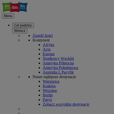
Menu
Cel podróży
Wstecz
Znajdź hotel
Kontynent
Afryka
Azja
Europa
Środkowy Wschód
Ameryka Północna
Ameryka Południowa
Australia L Pacyfik
Nasze najlepsze destynacje
Warszawa
Kraków
Wrocław
Berlin
Paryż
Zobacz wszystkie destynacje