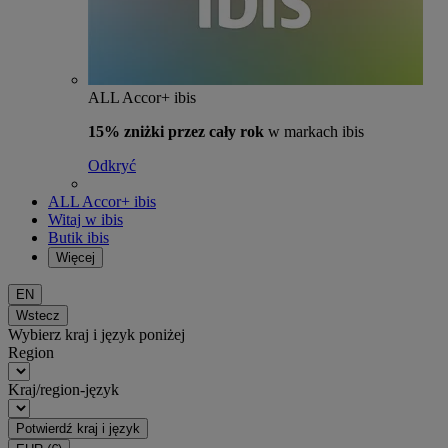
ALL Accor+ ibis
15% zniżki przez cały rok
w markach ibis
Odkryć
ALL Accor+ ibis
Witaj w ibis
Butik ibis
Więcej
EN
Wstecz
Wybierz kraj i język poniżej
Region
Kraj/region-język
Potwierdź kraj i język