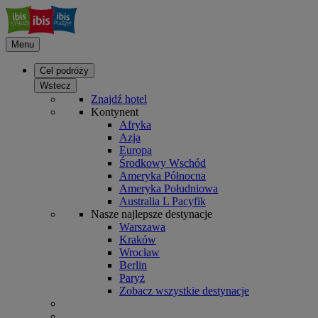
Menu
Cel podróży
Wstecz
Znajdź hotel
Kontynent
Afryka
Azja
Europa
Środkowy Wschód
Ameryka Północna
Ameryka Południowa
Australia L Pacyfik
Nasze najlepsze destynacje
Warszawa
Kraków
Wrocław
Berlin
Paryż
Zobacz wszystkie destynacje