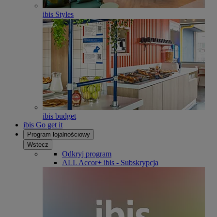
ibis Styles
ibis budget
ibis Go get it
Program lojalnościowy
Wstecz
Odkryj program
ALL Accor+ ibis - Subskrypcja