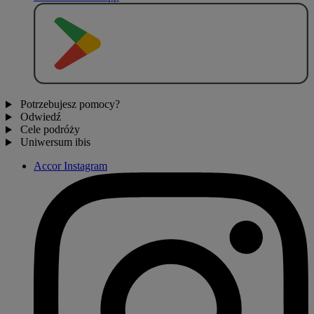
P
O
B
I
E
R
Z Z
Potrzebujesz pomocy?
Odwiedź
Cele podróży
Uniwersum ibis
Accor Instagram