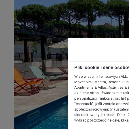
Pliki cookie i dane osob
W serwisach internetowych ALL, ho
Movenpick, Mantra, Resorts, Busi
Apartments & Villas, Activities &
działania stron i świadczenia usł
personalizacji funkcji stron; (iii
"cashback”, jeśli została ona wyk
społecznościowymi; (vi) ustalen
ukierunkowanych reklam. Dla ka
wybrać poszczególne cele, klikaj