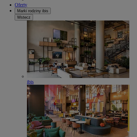
Oferty
Marki rodziny ibis
Wstecz
ibis