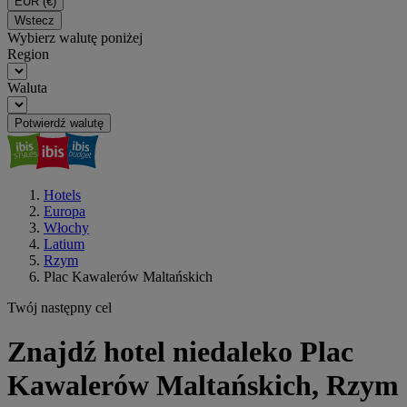
EUR
(€)
Wstecz
Wybierz walutę poniżej
Region
Waluta
Potwierdź walutę
Hotels
Europa
Włochy
Latium
Rzym
Plac Kawalerów Maltańskich
Twój następny cel
Znajdź hotel niedaleko Plac
Kawalerów Maltańskich, Rzym