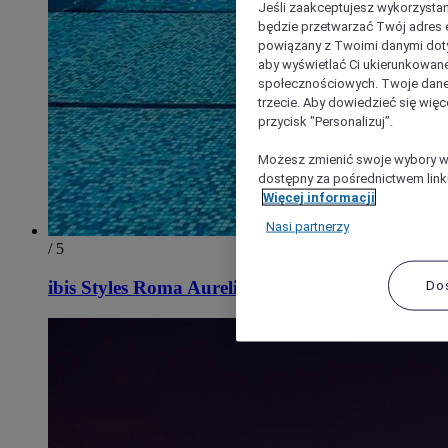
Jeśli zaakceptujesz wykorzystan
będzie przetwarzać Twój adres e-
powiązany z Twoimi danymi doty
aby wyświetlać Ci ukierunkowane
społecznościowych. Twoje dane
trzecie. Aby dowiedzieć się więc
przycisk "Personalizuj”.
Możesz zmienić swoje wybory w 
dostępny za pośrednictwem linku
Więcej informacji
Nasi partnerzy
/ 5
ibis Styles Roma Aurelia
Do