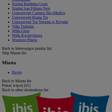
Szpital Bambino Gesù
Szpital San Filippo Neri
Uniwersytet Campus Bio-Medico
Uniwersytet Roma Tre
Uniwersytet Tor Vergata w Rzymie
Villa Torlonia
Willa Glori
Willa Kwintyliusza
Wzgórze Pincio
Back to Interesujące punkty list
Skip Miasta list
Miasta
Rzym
Back to Miasta list
Pokaż więcej (61)
Back to other destinations list