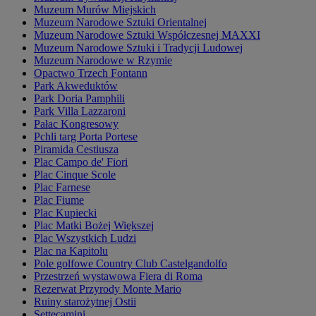
Muzeum Murów Miejskich
Muzeum Narodowe Sztuki Orientalnej
Muzeum Narodowe Sztuki Współczesnej MAXXI
Muzeum Narodowe Sztuki i Tradycji Ludowej
Muzeum Narodowe w Rzymie
Opactwo Trzech Fontann
Park Akweduktów
Park Doria Pamphili
Park Villa Lazzaroni
Pałac Kongresowy
Pchli targ Porta Portese
Piramida Cestiusza
Plac Campo de' Fiori
Plac Cinque Scole
Plac Farnese
Plac Fiume
Plac Kupiecki
Plac Matki Bożej Większej
Plac Wszystkich Ludzi
Plac na Kapitolu
Pole golfowe Country Club Castelgandolfo
Przestrzeń wystawowa Fiera di Roma
Rezerwat Przyrody Monte Mario
Ruiny starożytnej Ostii
Settecamini