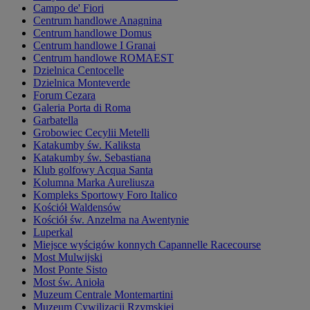
Campo de' Fiori
Centrum handlowe Anagnina
Centrum handlowe Domus
Centrum handlowe I Granai
Centrum handlowe ROMAEST
Dzielnica Centocelle
Dzielnica Monteverde
Forum Cezara
Galeria Porta di Roma
Garbatella
Grobowiec Cecylii Metelli
Katakumby św. Kaliksta
Katakumby św. Sebastiana
Klub golfowy Acqua Santa
Kolumna Marka Aureliusza
Kompleks Sportowy Foro Italico
Kościół Waldensów
Kościół św. Anzelma na Awentynie
Luperkal
Miejsce wyścigów konnych Capannelle Racecourse
Most Mulwijski
Most Ponte Sisto
Most św. Anioła
Muzeum Centrale Montemartini
Muzeum Cywilizacji Rzymskiej