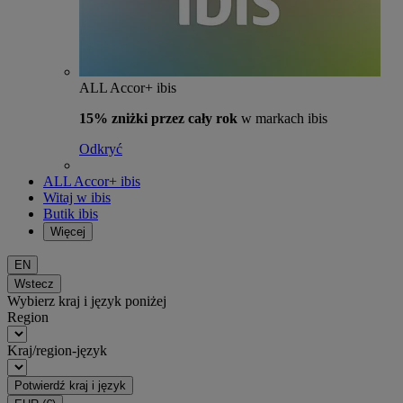
ALL Accor+ ibis
15% zniżki przez cały rok
w markach ibis
Odkryć
ALL Accor+ ibis
Witaj w ibis
Butik ibis
Więcej
EN
Wstecz
Wybierz kraj i język poniżej
Region
Kraj/region-język
Potwierdź kraj i język