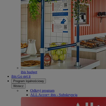
ibis budget
ibis Go get it
Program lojalnościowy
Wstecz
Odkryj program
ALL Accor+ ibis - Subskrypcja