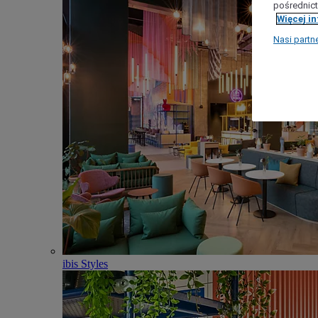
pośrednict
Więcej i
Nasi partn
ibis Styles