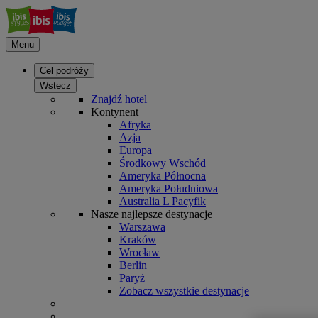
Menu
Cel podróży
Wstecz
Znajdź hotel
Kontynent
Afryka
Azja
Europa
Środkowy Wschód
Ameryka Północna
Ameryka Południowa
Australia L Pacyfik
Nasze najlepsze destynacje
Warszawa
Kraków
Wrocław
Berlin
Paryż
Zobacz wszystkie destynacje