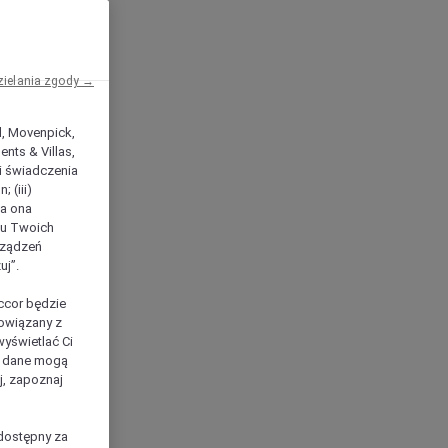
zielania zgody →
el, Movenpick,
nts & Villas,
 i świadczenia
 (iii)
ła ona
ilu Twoich
rządzeń
uj”.
ccor będzie
powiązany z
yświetlać Ci
e dane mogą
j, zapoznaj
dostępny za