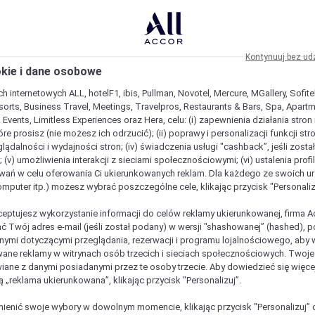
Kontynuuj bez ud
okie i dane osobowe
h internetowych ALL, hotelF1, ibis, Pullman, Novotel, Mercure, MGallery, Sofit
sorts, Business Travel, Meetings, Travelpros, Restaurants & Bars, Spa, Apartme
& Events, Limitless Experiences oraz Hera, celu: (i) zapewnienia działania stron
óre prosisz (nie możesz ich odrzucić); (ii) poprawy i personalizacji funkcji stron;
lądalności i wydajności stron; (iv) świadczenia usługi "cashback”, jeśli zosta
 (v) umożliwienia interakcji z sieciami społecznościowymi; (vi) ustalenia prof
wań w celu oferowania Ci ukierunkowanych reklam. Dla każdego ze swoich u
komputer itp.) możesz wybrać poszczególne cele, klikając przycisk "Personaliz
ceptujesz wykorzystanie informacji do celów reklamy ukierunkowanej, firma A
ć Twój adres e-mail (jeśli został podany) w wersji "shashowanej” (hashed), 
ymi dotyczącymi przeglądania, rezerwacji i programu lojalnościowego, aby w
ane reklamy w witrynach osób trzecich i sieciach społecznościowych. Twoj
iane z danymi posiadanymi przez te osoby trzecie. Aby dowiedzieć się więce
ą „reklama ukierunkowana”, klikając przycisk "Personalizuj”.
enić swoje wybory w dowolnym momencie, klikając przycisk "Personalizuj” 