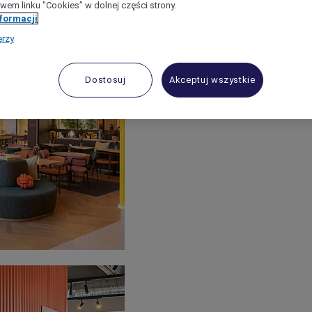
wem linku "Cookies” w dolnej części strony.
nformacji
erzy
Dostosuj
Akceptuj wszystkie