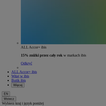
ALL Accor+ ibis
15% zniżki przez cały rok
w markach ibis
Odkryć
ALL Accor+ ibis
Witaj w ibis
Butik ibis
Więcej
EN
Wstecz
Wybierz kraj i język poniżej