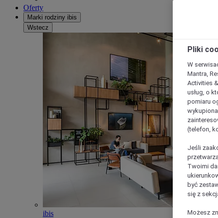
Oferty
Marki rodziny ibis
Wstecz
Pliki co
W serwisac
Mantra, Re
Activities 
usług, o kt
pomiaru og
wykupiona;
zaintereso
(telefon, 
Jeśli zaak
przetwarza
Twoimi dan
ukierunkow
być zestaw
się z sekcj
Możesz zmi
ibis