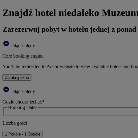
Znajdź hotel niedaleko Muzeu
Zarezerwuj pobyt w hotelu jednej z ponad
błąd / błędy
Core booking engine
You’ll be redirected to Accor website to view available hotels and bo
Zamknij okno
błąd / błędy
Gdzie chcesz jechać?
Booking Dates
Liczba gości
1 Pokoje - 1 Goście