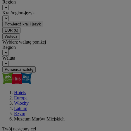
Region
Kraj/region-język
Potwierdź kraj i język
EUR
(€)
Wstecz
Wybierz walutę poniżej
Region
Waluta
Potwierdź walutę
Hotels
Europa
Włochy
Latium
Rzym
Muzeum Murów Miejskich
Twój następny cel