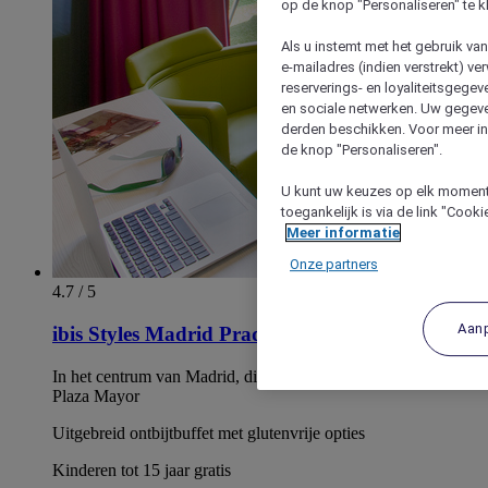
op de knop "Personaliseren" te k
Als u instemt met het gebruik va
e-mailadres (indien verstrekt) v
reserverings- en loyaliteitsgege
en sociale netwerken. Uw gegev
derden beschikken. Voor meer inf
de knop "Personaliseren".
U kunt uw keuzes op elk moment 
toegankelijk is via de link "Cook
Meer informatie
Onze partners
4.7 / 5
Aan
ibis Styles Madrid Prado
In het centrum van Madrid, dicht bij het Prado Museum en
Plaza Mayor
Uitgebreid ontbijtbuffet met glutenvrije opties
Kinderen tot 15 jaar gratis