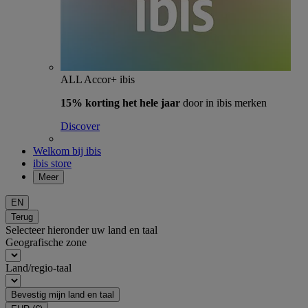
ALL Accor+ ibis
15% korting het hele jaar
door in ibis merken
Discover
Welkom bij ibis
ibis store
Meer
EN
Terug
Selecteer hieronder uw land en taal
Geografische zone
Land/regio-taal
Bevestig mijn land en taal