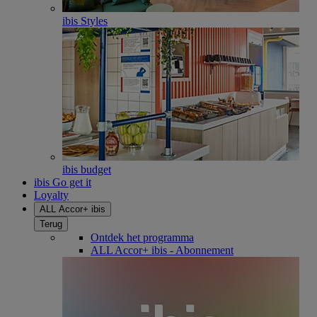
ibis Styles
ibis budget
ibis Go get it
Loyalty
ALL Accor+ ibis
Terug
Ontdek het programma
ALL Accor+ ibis - Abonnement