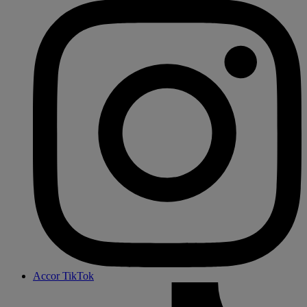
Accor TikTok