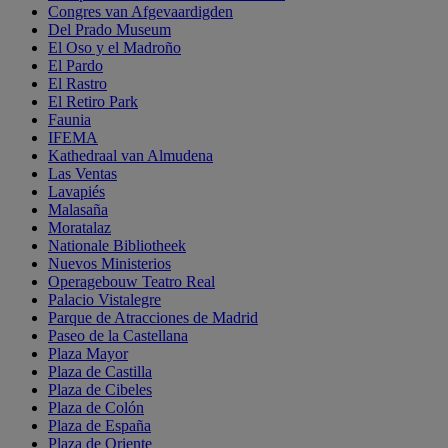
Congres van Afgevaardigden
Del Prado Museum
El Oso y el Madroño
El Pardo
El Rastro
El Retiro Park
Faunia
IFEMA
Kathedraal van Almudena
Las Ventas
Lavapiés
Malasaña
Moratalaz
Nationale Bibliotheek
Nuevos Ministerios
Operagebouw Teatro Real
Palacio Vistalegre
Parque de Atracciones de Madrid
Paseo de la Castellana
Plaza Mayor
Plaza de Castilla
Plaza de Cibeles
Plaza de Colón
Plaza de España
Plaza de Oriente