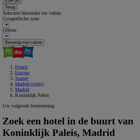
EUR
(€)
Terug
Selecteer hieronder uw valuta
Geografische zone
Offerte
Bevestig mijn valuta
Hotels
Europa
Spanje
Madrid (regio)
Madrid
Koninklijk Paleis
Uw volgende bestemming
Zoek een hotel in de buurt van
Koninklijk Paleis, Madrid