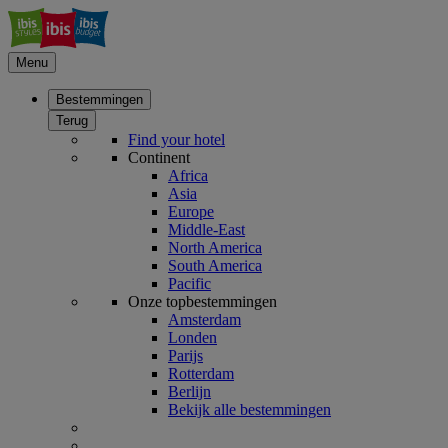
Menu
Bestemmingen
Terug
Find your hotel
Continent
Africa
Asia
Europe
Middle-East
North America
South America
Pacific
Onze topbestemmingen
Amsterdam
Londen
Parijs
Rotterdam
Berlijn
Bekijk alle bestemmingen