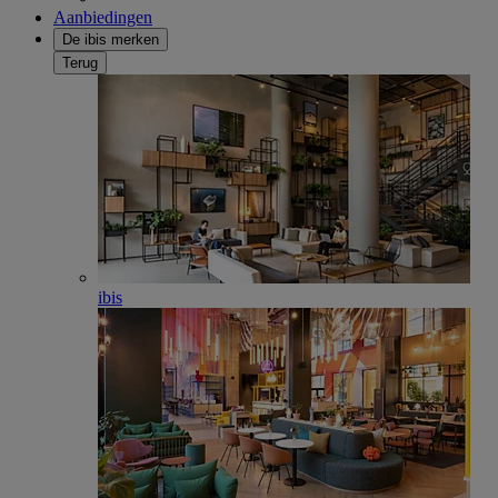
Aanbiedingen
De ibis merken
Terug
ibis