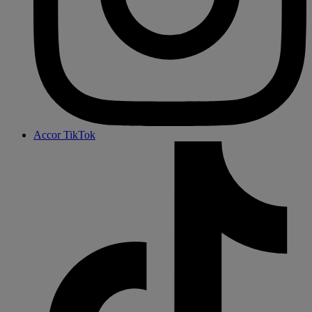
Accor TikTok