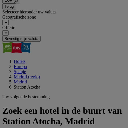
EUR
(€)
Terug
Selecteer hieronder uw valuta
Geografische zone
Offerte
Bevestig mijn valuta
Hotels
Europa
Spanje
Madrid (regio)
Madrid
Station Atocha
Uw volgende bestemming
Zoek een hotel in de buurt van
Station Atocha, Madrid