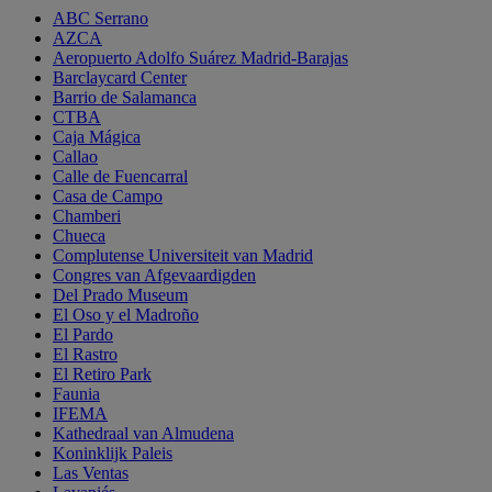
ABC Serrano
AZCA
Aeropuerto Adolfo Suárez Madrid-Barajas
Barclaycard Center
Barrio de Salamanca
CTBA
Caja Mágica
Callao
Calle de Fuencarral
Casa de Campo
Chamberi
Chueca
Complutense Universiteit van Madrid
Congres van Afgevaardigden
Del Prado Museum
El Oso y el Madroño
El Pardo
El Rastro
El Retiro Park
Faunia
IFEMA
Kathedraal van Almudena
Koninklijk Paleis
Las Ventas