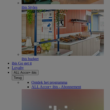
ibis Styles
ibis budget
ibis Go get it
Loyalty
ALL Accor+ ibis
Terug
Ontdek het programma
ALL Accor+ ibis - Abonnement