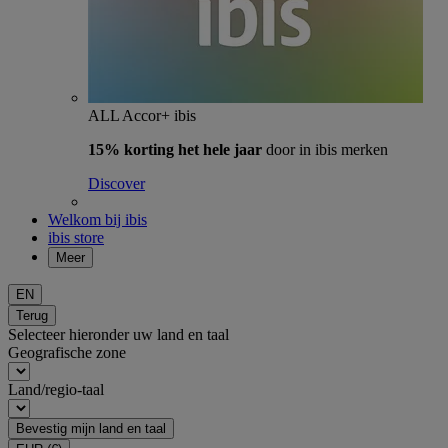
ALL Accor+ ibis
15% korting het hele jaar
door in ibis merken
Discover
Welkom bij ibis
ibis store
Meer
EN
Terug
Selecteer hieronder uw land en taal
Geografische zone
Land/regio-taal
Bevestig mijn land en taal