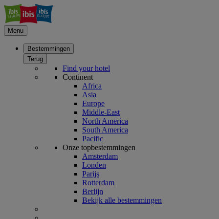
Menu
Bestemmingen
Terug
Find your hotel
Continent
Africa
Asia
Europe
Middle-East
North America
South America
Pacific
Onze topbestemmingen
Amsterdam
Londen
Parijs
Rotterdam
Berlijn
Bekijk alle bestemmingen