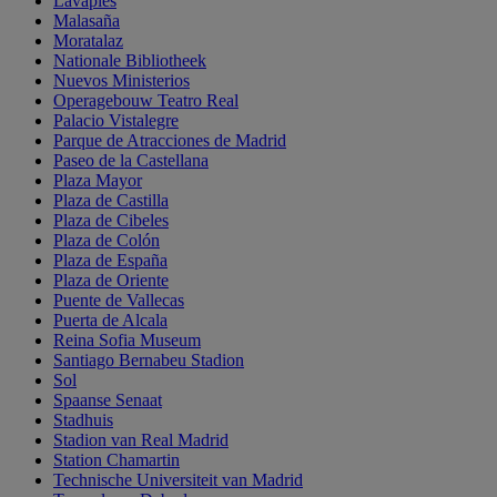
Lavapiés
Malasaña
Moratalaz
Nationale Bibliotheek
Nuevos Ministerios
Operagebouw Teatro Real
Palacio Vistalegre
Parque de Atracciones de Madrid
Paseo de la Castellana
Plaza Mayor
Plaza de Castilla
Plaza de Cibeles
Plaza de Colón
Plaza de España
Plaza de Oriente
Puente de Vallecas
Puerta de Alcala
Reina Sofia Museum
Santiago Bernabeu Stadion
Sol
Spaanse Senaat
Stadhuis
Stadion van Real Madrid
Station Chamartin
Technische Universiteit van Madrid