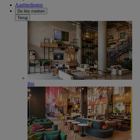
Aanbiedingen
De ibis merken
Terug
ibis