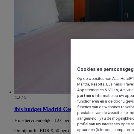
Cookies en persoonsgeg
Op de websites van ALL, HotelF1, 
Mantra, Resorts, Business Travel
Appartementen & Villa's, Activiti
partners
informatie op uw appara
4.2 / 5
functioneren en u de door u gevra
functies van de websites te verbe
ibis budget Madrid Centro Lavapies
prestaties van de websites te met
aangemeld; (v) u de mogelijkheid
Huisdiervriendelijk - 12E per dag
profiel van uw interesses op te s
apparaten (telefoon, computer, e
Ontbijtbuffet EUR 9,50 persoon/dag. van 6:00 tot 10:30 en in