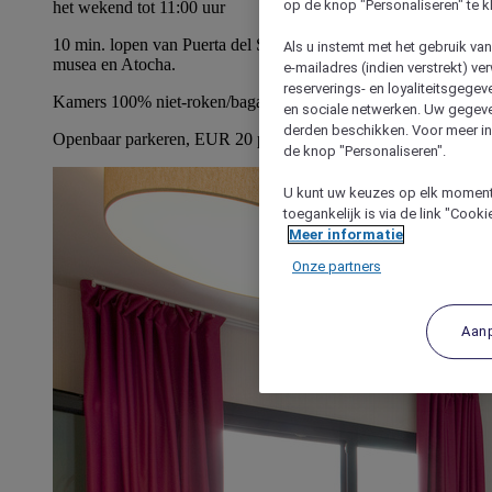
op de knop "Personaliseren" te k
het wekend tot 11:00 uur
10 min. lopen van Puerta del Sol en 15 min van de beste
Als u instemt met het gebruik va
musea en Atocha.
e-mailadres (indien verstrekt) v
reserverings- en loyaliteitsgege
Kamers 100% niet-roken/bagageopslag tegen betaling
en sociale netwerken. Uw gegev
derden beschikken. Voor meer inf
Openbaar parkeren, EUR 20 per dag
de knop "Personaliseren".
U kunt uw keuzes op elk moment 
toegankelijk is via de link "Cook
Meer informatie
Onze partners
Aan