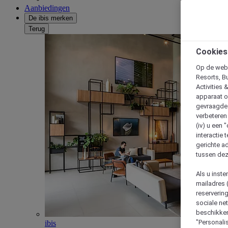
Aanbiedingen
De ibis merken
Terug
Cookies
Op de webs
Resorts, B
Activities 
apparaat o
gevraagde d
verbeteren 
(iv) u een
interactie 
gerichte ad
tussen dez
Als u inst
mailadres 
reserverin
sociale n
beschikken
"Personalis
ibis