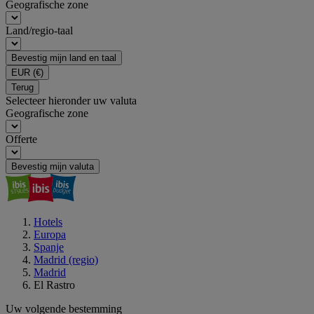
Geografische zone
Land/regio-taal
Bevestig mijn land en taal
EUR
(€)
Terug
Selecteer hieronder uw valuta
Geografische zone
Offerte
Bevestig mijn valuta
Hotels
Europa
Spanje
Madrid (regio)
Madrid
El Rastro
Uw volgende bestemming