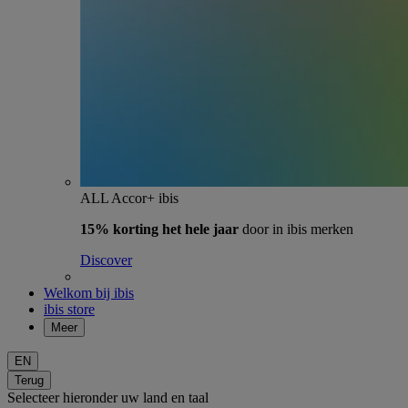
ALL Accor+ ibis
15% korting het hele jaar
door in ibis merken
Discover
Welkom bij ibis
ibis store
Meer
EN
Terug
Selecteer hieronder uw land en taal