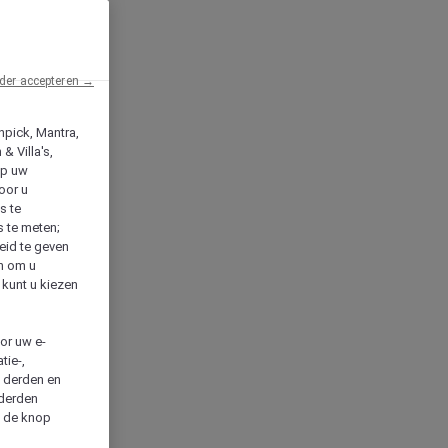
der accepteren →
npick, Mantra,
& Villa's,
op uw
oor u
s te
s te meten;
heid te geven
en om u
 kunt u kiezen
cor uw e-
tie-,
n derden en
 derden
a de knop