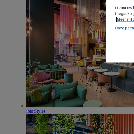
U kunt uw 
toegankeli
Meer inf
Onze partn
ibis Styles