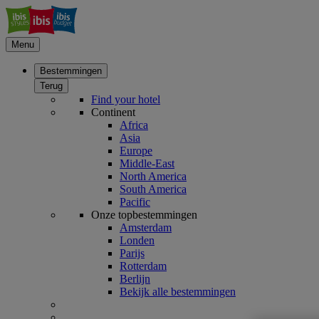
Menu
Bestemmingen
Terug
Find your hotel
Continent
Africa
Asia
Europe
Middle-East
North America
South America
Pacific
Onze topbestemmingen
Amsterdam
Londen
Parijs
Rotterdam
Berlijn
Bekijk alle bestemmingen