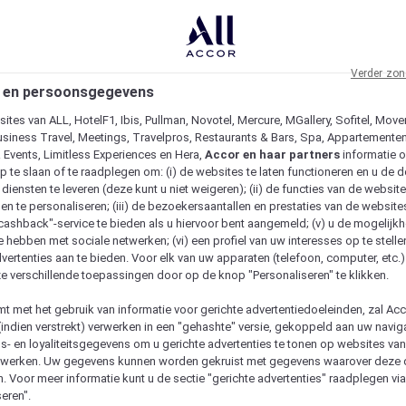
Verder zon
 en persoonsgegevens
ites van ALL, HotelF1, Ibis, Pullman, Novotel, Mercure, MGallery, Sofitel, Move
usiness Travel, Meetings, Travelpros, Restaurants & Bars, Spa, Appartementen 
& Events, Limitless Experiences en Hera,
Accor en haar partners
informatie 
p te slaan of te raadplegen om: (i) de websites te laten functioneren en u de d
iensten te leveren (deze kunt u niet weigeren); (ii) de functies van de website
en te personaliseren; (iii) de bezoekersaantallen en prestaties van de website
 "cashback"-service te bieden als u hiervoor bent aangemeld; (v) u de mogelijk
te hebben met sociale netwerken; (vi) een profiel van uw interesses op te stell
vertenties aan te bieden. Voor elk van uw apparaten (telefoon, computer, etc.)
e verschillende toepassingen door op de knop "Personaliseren" te klikken.
emt met het gebruik van informatie voor gerichte advertentiedoeleinden, zal Ac
(indien verstrekt) verwerken in een "gehashte" versie, gekoppeld aan uw naviga
gs- en loyaliteitsgegevens om u gerichte advertenties te tonen op websites va
etwerken. Uw gegevens kunnen worden gekruist met gegevens waarover deze
. Voor meer informatie kunt u de sectie "gerichte advertenties" raadplegen vi
eren".