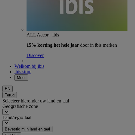
ALL Accor+ ibis
15% korting het hele jaar
door in ibis merken
Discover
Welkom bij ibis
ibis store
Meer
EN
Terug
Selecteer hieronder uw land en taal
Geografische zone
Land/regio-taal
Bevestig mijn land en taal