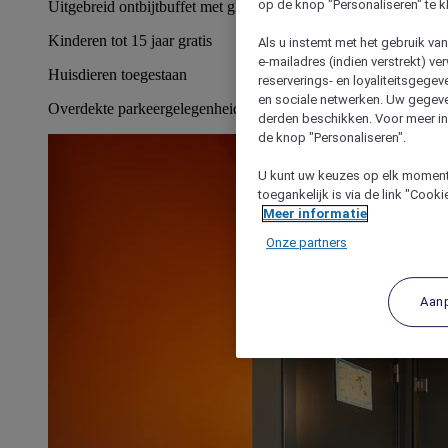
op de knop "Personaliseren" te k
Uitgebreid ontbijtbuffet met glutenvrije opties
Kinderen tot 15 jaar gratis
Als u instemt met het gebruik va
e-mailadres (indien verstrekt) v
Huisdieren toegestaan
reserverings- en loyaliteitsgege
en sociale netwerken. Uw gegev
Overdekte parkeergelegenheid beschikbaar
derden beschikken. Voor meer inf
de knop "Personaliseren".
U kunt uw keuzes op elk moment 
toegankelijk is via de link "Cook
Meer informatie
Onze partners
Aan