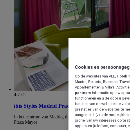
Cookies en persoonsgeg
Op de websites van ALL, HotelF1, 
Mantra, Resorts, Business Travel
Appartementen & Villa's, Activiti
partners
informatie op uw appara
4.7 / 5
functioneren en u de door u gevra
functies van de websites te verbe
ibis Styles Madrid Prado
prestaties van de websites te met
aangemeld; (v) u de mogelijkheid
In het centrum van Madrid, dicht bij het Prado Museum en
profiel van uw interesses op te s
Plaza Mayor
apparaten (telefoon, computer, e