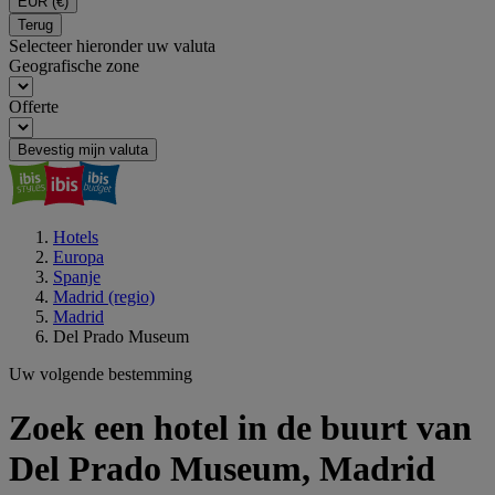
EUR
(€)
Terug
Selecteer hieronder uw valuta
Geografische zone
Offerte
Bevestig mijn valuta
Hotels
Europa
Spanje
Madrid (regio)
Madrid
Del Prado Museum
Uw volgende bestemming
Zoek een hotel in de buurt van
Del Prado Museum, Madrid