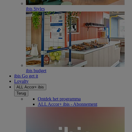
ibis Styles
ibis budget
ibis Go get it
Loyalty
ALL Accor+ ibis
Terug
Ontdek het programma
ALL Accor+ ibis - Abonnement