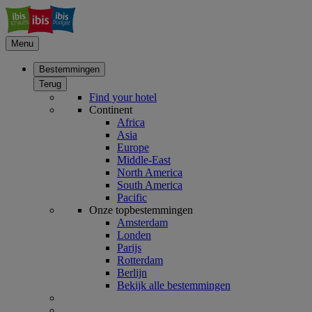
Menu
Bestemmingen
Terug
Find your hotel
Continent
Africa
Asia
Europe
Middle-East
North America
South America
Pacific
Onze topbestemmingen
Amsterdam
Londen
Parijs
Rotterdam
Berlijn
Bekijk alle bestemmingen