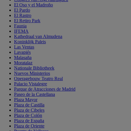
El Oso y el Madroño
El Pardo
El Rastro
El Retiro Park
Faunia
IFEMA
Kathedraal van Almudena
Koninklijk Paleis
Las Ventas
Lavapiés
Malasaña
Moratalaz
Nationale Bibliotheek
Nuevos Ministerios
Operagebouw Teatro Real
Palacio Vistalegre
Parque de Atracciones de Madrid
Paseo de la Castellana
Plaza Mayor
Plaza de Castilla
Plaza de Cibeles
Plaza de Colón
Plaza de España
Plaza de Oriente