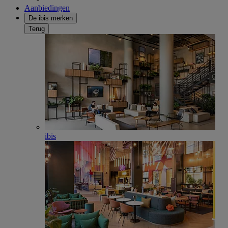
Aanbiedingen
De ibis merken
Terug
ibis