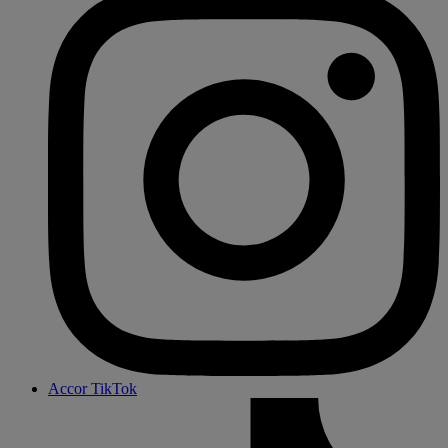
Accor TikTok