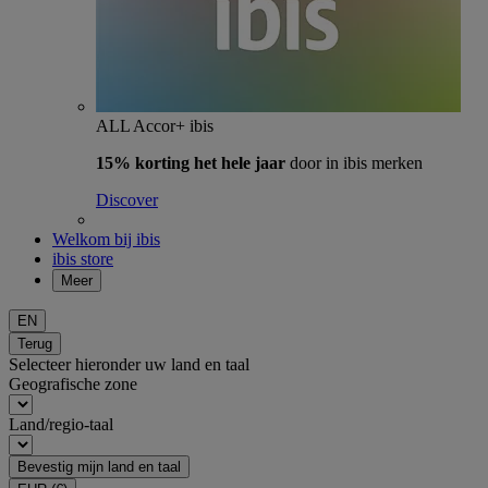
ALL Accor+ ibis
15% korting het hele jaar
door in ibis merken
Discover
Welkom bij ibis
ibis store
Meer
EN
Terug
Selecteer hieronder uw land en taal
Geografische zone
Land/regio-taal
Bevestig mijn land en taal