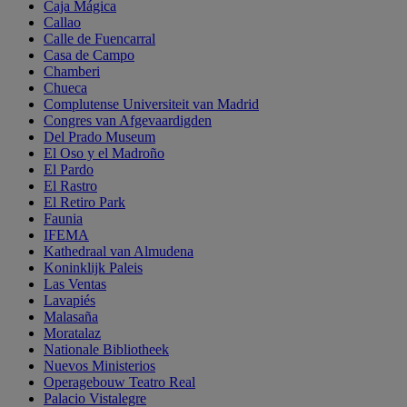
Caja Mágica
Callao
Calle de Fuencarral
Casa de Campo
Chamberi
Chueca
Complutense Universiteit van Madrid
Congres van Afgevaardigden
Del Prado Museum
El Oso y el Madroño
El Pardo
El Rastro
El Retiro Park
Faunia
IFEMA
Kathedraal van Almudena
Koninklijk Paleis
Las Ventas
Lavapiés
Malasaña
Moratalaz
Nationale Bibliotheek
Nuevos Ministerios
Operagebouw Teatro Real
Palacio Vistalegre