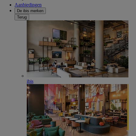
Aanbiedingen
De ibis merken
Terug
ibis