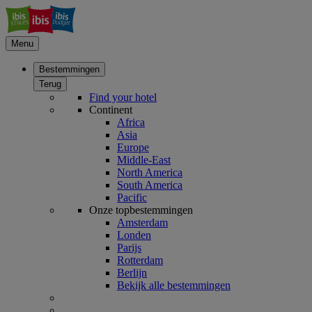
Menu
Bestemmingen
Terug
Find your hotel
Continent
Africa
Asia
Europe
Middle-East
North America
South America
Pacific
Onze topbestemmingen
Amsterdam
Londen
Parijs
Rotterdam
Berlijn
Bekijk alle bestemmingen