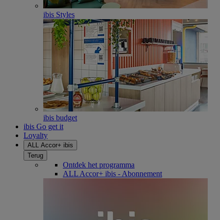
ibis Styles
ibis budget
ibis Go get it
Loyalty
ALL Accor+ ibis
Terug
Ontdek het programma
ALL Accor+ ibis - Abonnement