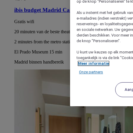
op de knop "Personaliseren" te k
ibis budget Madrid Calle 30
Als u instemt met het gebruik va
e-mailadres (indien verstrekt) v
Gratis wifi
reserverings- en loyaliteitsgege
en sociale netwerken. Uw gegev
20 minuten van de beste theaters in Madrid
derden beschikken. Voor meer inf
de knop "Personaliseren".
2 minutes from the metro station
El Prado Museum 15 min
U kunt uw keuzes op elk moment 
toegankelijk is via de link "Cook
Madrid binnen handbereik
Meer informatie
Onze partners
Aan