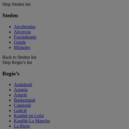
Skip Steden list
Steden
Alcobendas
Alcorcon
Fuenlabrada
Getafe
Móstoles
Back to Steden list
Skip Regio’s list
Regio’s
Andalusië
Aragón
Asturië
Baskenland
Catalonië
Galicië
Kastilië en León
Kastilië-La Mancha
La Rioja