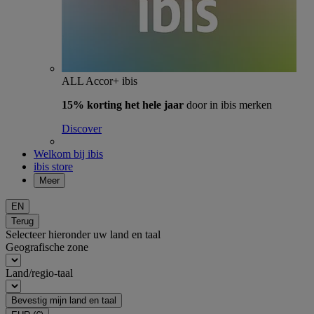
ALL Accor+ ibis
15% korting het hele jaar
door in ibis merken
Discover
Welkom bij ibis
ibis store
Meer
EN
Terug
Selecteer hieronder uw land en taal
Geografische zone
Land/regio-taal
Bevestig mijn land en taal