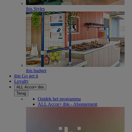
ibis Styles
ibis budget
ibis Go get it
Loyalty
ALL Accor+ ibis
Terug
Ontdek het programma
ALL Accor+ ibis - Abonnement