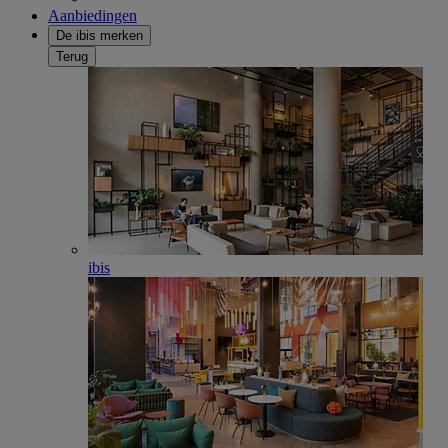
Aanbiedingen
De ibis merken
Terug
ibis