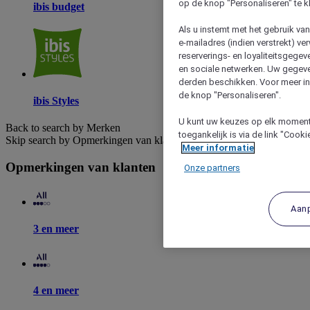
op de knop "Personaliseren" te k
ibis budget
Als u instemt met het gebruik va
e-mailadres (indien verstrekt) v
reserverings- en loyaliteitsgege
en sociale netwerken. Uw gegev
derden beschikken. Voor meer inf
de knop "Personaliseren".
ibis Styles
U kunt uw keuzes op elk moment 
Back to search by Merken
toegankelijk is via de link "Cook
Skip search by Opmerkingen van klanten
Meer informatie
Opmerkingen van klanten
Onze partners
Aan
3 en meer
4 en meer