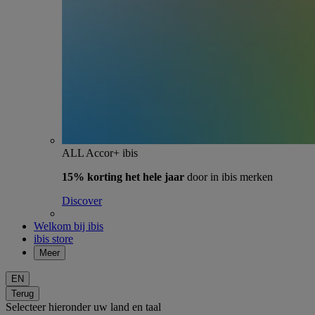
ALL Accor+ ibis
15% korting het hele jaar
door in ibis merken
Discover
Welkom bij ibis
ibis store
Meer
EN
Terug
Selecteer hieronder uw land en taal