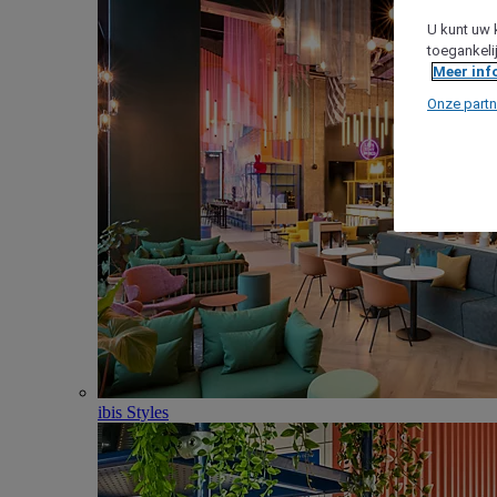
U kunt uw 
toegankeli
Meer inf
Onze partn
ibis Styles