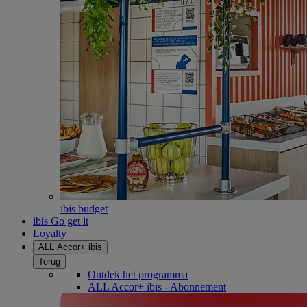
ibis budget
ibis Go get it
Loyalty
ALL Accor+ ibis
Terug
Ontdek het programma
ALL Accor+ ibis - Abonnement