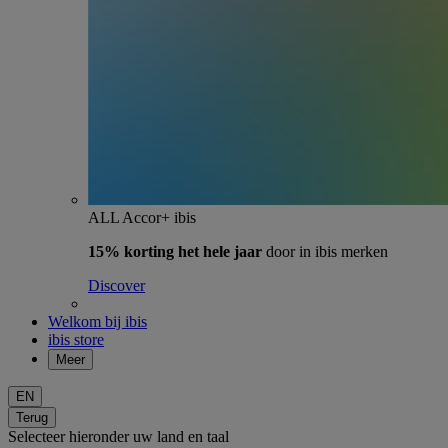
ALL Accor+ ibis
15% korting het hele jaar
door in ibis merken
Discover
Welkom bij ibis
ibis store
Meer
EN
Terug
Selecteer hieronder uw land en taal