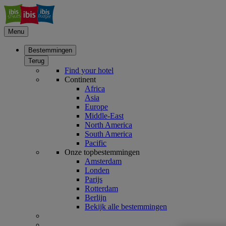
Menu
Bestemmingen
Terug
Find your hotel
Continent
Africa
Asia
Europe
Middle-East
North America
South America
Pacific
Onze topbestemmingen
Amsterdam
Londen
Parijs
Rotterdam
Berlijn
Bekijk alle bestemmingen