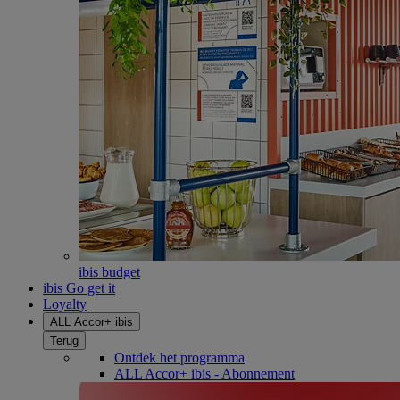
ibis budget
ibis Go get it
Loyalty
ALL Accor+ ibis
Terug
Ontdek het programma
ALL Accor+ ibis - Abonnement