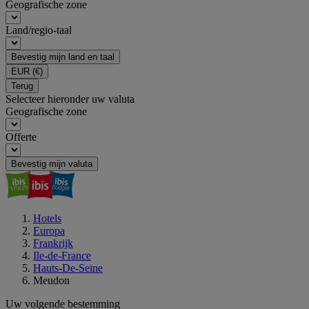
Geografische zone
Land/regio-taal
Bevestig mijn land en taal
EUR
(€)
Terug
Selecteer hieronder uw valuta
Geografische zone
Offerte
Bevestig mijn valuta
Hotels
Europa
Frankrijk
Ile-de-France
Hauts-De-Seine
Meudon
Uw volgende bestemming