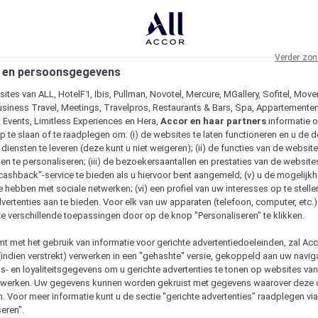
Verder zon
 en persoonsgegevens
ites van ALL, HotelF1, Ibis, Pullman, Novotel, Mercure, MGallery, Sofitel, Move
usiness Travel, Meetings, Travelpros, Restaurants & Bars, Spa, Appartementen 
& Events, Limitless Experiences en Hera,
Accor en haar partners
informatie 
p te slaan of te raadplegen om: (i) de websites te laten functioneren en u de d
iensten te leveren (deze kunt u niet weigeren); (ii) de functies van de website
en te personaliseren; (iii) de bezoekersaantallen en prestaties van de website
 "cashback"-service te bieden als u hiervoor bent aangemeld; (v) u de mogelijk
te hebben met sociale netwerken; (vi) een profiel van uw interesses op te stell
vertenties aan te bieden. Voor elk van uw apparaten (telefoon, computer, etc.)
e verschillende toepassingen door op de knop "Personaliseren" te klikken.
emt met het gebruik van informatie voor gerichte advertentiedoeleinden, zal Ac
(indien verstrekt) verwerken in een "gehashte" versie, gekoppeld aan uw naviga
gs- en loyaliteitsgegevens om u gerichte advertenties te tonen op websites va
etwerken. Uw gegevens kunnen worden gekruist met gegevens waarover deze
. Voor meer informatie kunt u de sectie "gerichte advertenties" raadplegen vi
eren".