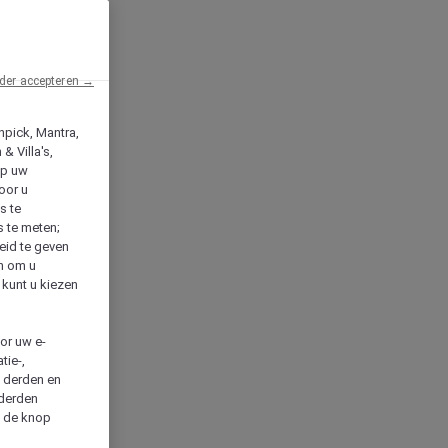
der accepteren →
npick, Mantra,
& Villa's,
op uw
oor u
s te
s te meten;
heid te geven
en om u
 kunt u kiezen
cor uw e-
tie-,
n derden en
 derden
a de knop