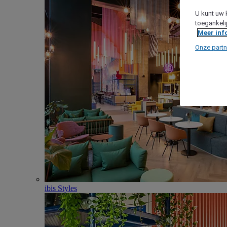
U kunt uw 
toegankeli
Meer inf
Onze partn
ibis Styles