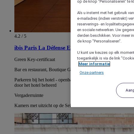
op de knop "Personaliseren" te k
Als u instemt met het gebruik va
e-mailadres (indien verstrekt) v
reserverings- en loyaliteitsgege
en sociale netwerken. Uw gegev
derden beschikken. Voor meer inf
4.2 / 5
de knop "Personaliseren".
ibis Paris La Défense Esplanade
U kunt uw keuzes op elk moment 
toegankelijk is via de link "Cook
Green Key-certificaat
Meer informatie
Bar en restaurant, Boutique Gourmande 24/7
Onze partners
Parkeren bij het hotel - openbare betaalde parkeerplaats niet
door het hotel beheerd
Aan
Vergaderruimte
Kamers met uitzicht op de Seine