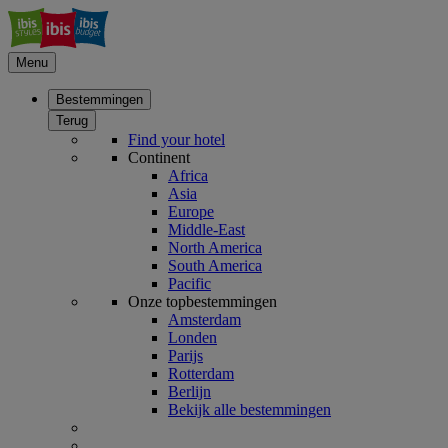
Menu
Bestemmingen
Terug
Find your hotel
Continent
Africa
Asia
Europe
Middle-East
North America
South America
Pacific
Onze topbestemmingen
Amsterdam
Londen
Parijs
Rotterdam
Berlijn
Bekijk alle bestemmingen