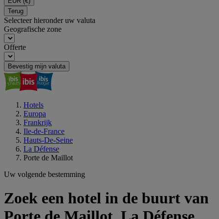
EUR
(€)
Terug
Selecteer hieronder uw valuta
Geografische zone
Offerte
Bevestig mijn valuta
Hotels
Europa
Frankrijk
Ile-de-France
Hauts-De-Seine
La Défense
Porte de Maillot
Uw volgende bestemming
Zoek een hotel in de buurt van
Porte de Maillot, La Défense