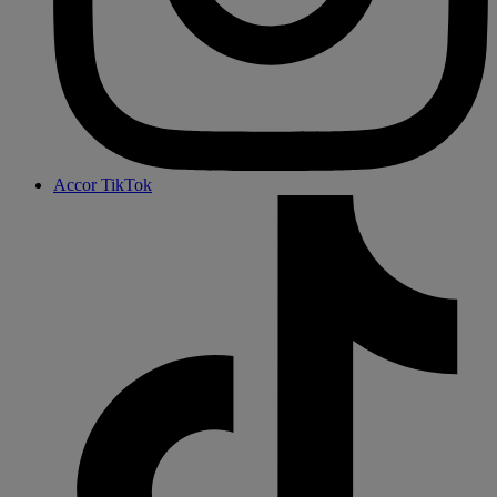
Accor TikTok