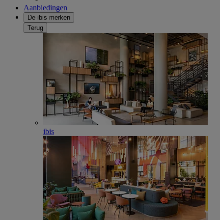
Aanbiedingen
De ibis merken
Terug
ibis