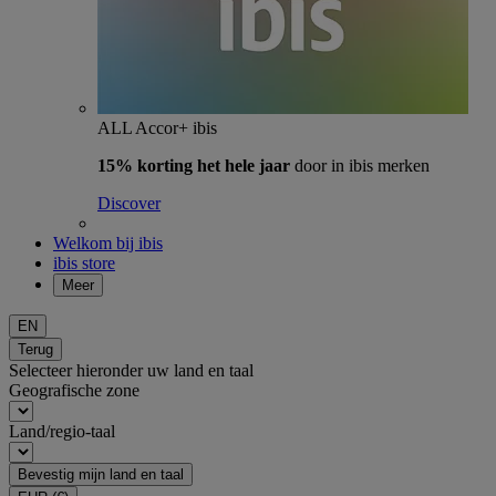
ALL Accor+ ibis
15% korting het hele jaar
door in ibis merken
Discover
Welkom bij ibis
ibis store
Meer
EN
Terug
Selecteer hieronder uw land en taal
Geografische zone
Land/regio-taal
Bevestig mijn land en taal