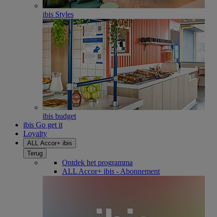
ibis Styles
ibis budget
ibis Go get it
Loyalty
ALL Accor+ ibis
Terug
Ontdek het programma
ALL Accor+ ibis - Abonnement