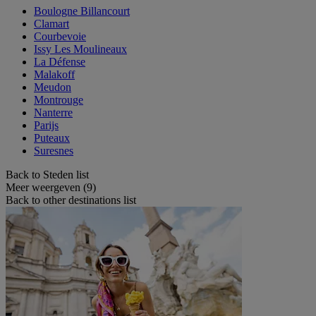
Boulogne Billancourt
Clamart
Courbevoie
Issy Les Moulineaux
La Défense
Malakoff
Meudon
Montrouge
Nanterre
Parijs
Puteaux
Suresnes
Back to Steden list
Meer weergeven (9)
Back to other destinations list