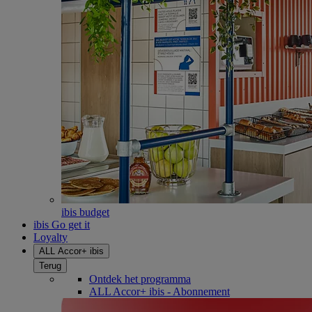
ibis budget
ibis Go get it
Loyalty
ALL Accor+ ibis
Terug
Ontdek het programma
ALL Accor+ ibis - Abonnement