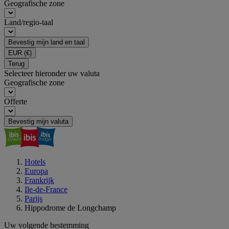
Geografische zone
Land/regio-taal
Bevestig mijn land en taal
EUR
(€)
Terug
Selecteer hieronder uw valuta
Geografische zone
Offerte
Bevestig mijn valuta
Hotels
Europa
Frankrijk
Ile-de-France
Parijs
Hippodrome de Longchamp
Uw volgende bestemming