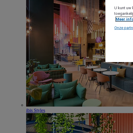
U kunt uw 
toegankeli
Meer inf
Onze partn
ibis Styles