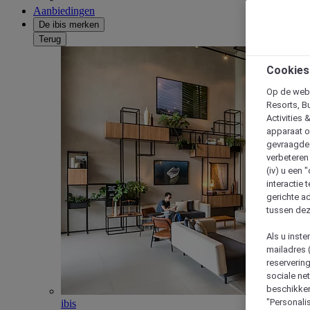
Aanbiedingen
De ibis merken
Terug
Cookies
Op de webs
Resorts, B
Activities 
apparaat o
gevraagde d
verbeteren 
(iv) u een
interactie 
gerichte ad
tussen dez
Als u inst
mailadres 
reserverin
sociale n
beschikken
"Personalis
ibis