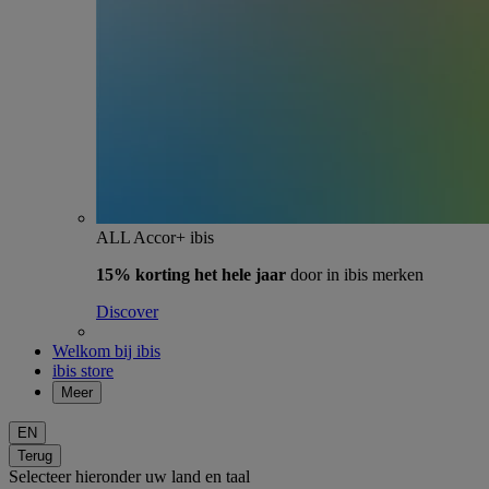
ALL Accor+ ibis
15% korting het hele jaar
door in ibis merken
Discover
Welkom bij ibis
ibis store
Meer
EN
Terug
Selecteer hieronder uw land en taal