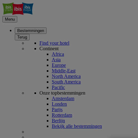
Menu
Bestemmingen
Terug
Find your hotel
Continent
Africa
Asia
Europe
Middle-East
North America
South America
Pacific
Onze topbestemmingen
Amsterdam
Londen
Parijs
Rotterdam
Berlijn
Bekijk alle bestemmingen