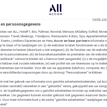
Verder zon
 en persoonsgegevens
ites van ALL, HotelF1, Ibis, Pullman, Novotel, Mercure, MGallery, Sofitel, Move
usiness Travel, Meetings, Travelpros, Restaurants & Bars, Spa, Appartementen 
& Events, Limitless Experiences en Hera,
Accor en haar partners
informatie 
p te slaan of te raadplegen om: (i) de websites te laten functioneren en u de d
iensten te leveren (deze kunt u niet weigeren); (ii) de functies van de website
en te personaliseren; (iii) de bezoekersaantallen en prestaties van de website
 "cashback"-service te bieden als u hiervoor bent aangemeld; (v) u de mogelijk
te hebben met sociale netwerken; (vi) een profiel van uw interesses op te stell
vertenties aan te bieden. Voor elk van uw apparaten (telefoon, computer, etc.)
e verschillende toepassingen door op de knop "Personaliseren" te klikken.
emt met het gebruik van informatie voor gerichte advertentiedoeleinden, zal Ac
(indien verstrekt) verwerken in een "gehashte" versie, gekoppeld aan uw naviga
gs- en loyaliteitsgegevens om u gerichte advertenties te tonen op websites va
etwerken. Uw gegevens kunnen worden gekruist met gegevens waarover deze
. Voor meer informatie kunt u de sectie "gerichte advertenties" raadplegen vi
eren".