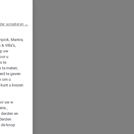
der accepteren →
npick, Mantra,
& Villa's,
op uw
oor u
s te
s te meten;
heid te geven
en om u
 kunt u kiezen
cor uw e-
tie-,
n derden en
 derden
a de knop