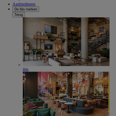
Aanbiedingen
De ibis merken
Terug
ibis