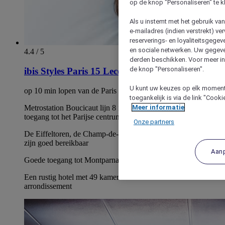
op de knop "Personaliseren" te k
Als u instemt met het gebruik va
e-mailadres (indien verstrekt) v
reserverings- en loyaliteitsgege
en sociale netwerken. Uw gegev
4.4 / 5
derden beschikken. Voor meer inf
de knop "Personaliseren".
ibis Styles Paris 15 Lecourbe
U kunt uw keuzes op elk moment 
op 10 min lopen van de Paris Expo Porte de Versailles
toegankelijk is via de link "Cook
Metrostation Boucicaut lijn 8 is 5 min verder, met directe
Meer informatie
toegang tot het Parijse centrum.
Onze partners
De Eiffeltoren, de Champ-de-Mars en de oevers van de Seine
zijn goed bereikbaar
Aan
Goede toegang tot Montparnasse en Invalides
Een rustig hotel met 49 kamers midden in het 15e
arrondissement