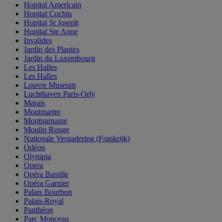
Hopital Americain
Hopital Cochin
Hopital St Joseph
Hopital Ste Anne
Invalides
Jardin des Plantes
Jardin du Luxembourg
Les Halles
Les Halles
Louvre Museum
Luchthaven Paris-Orly
Marais
Montmartre
Montparnasse
Moulin Rouge
Nationale Vergadering (Frankrijk)
Odéon
Olympia
Opera
Opéra Bastille
Opéra Garnier
Palais Bourbon
Palais-Royal
Panthéon
Parc Monceau