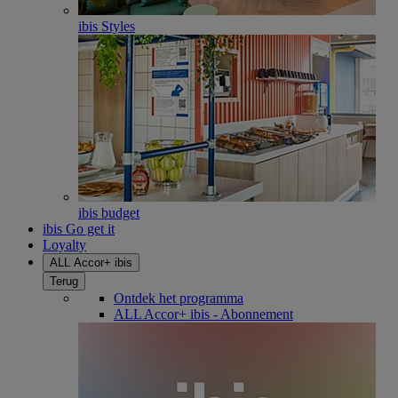
ibis Styles
ibis budget
ibis Go get it
Loyalty
ALL Accor+ ibis
Terug
Ontdek het programma
ALL Accor+ ibis - Abonnement