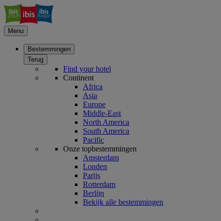
Menu
Bestemmingen
Terug
Find your hotel
Continent
Africa
Asia
Europe
Middle-East
North America
South America
Pacific
Onze topbestemmingen
Amsterdam
Londen
Parijs
Rotterdam
Berlijn
Bekijk alle bestemmingen