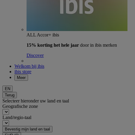
ALL Accor+ ibis
15% korting het hele jaar
door in ibis merken
Discover
Welkom bij ibis
ibis store
Meer
EN
Terug
Selecteer hieronder uw land en taal
Geografische zone
Land/regio-taal
Bevestig mijn land en taal