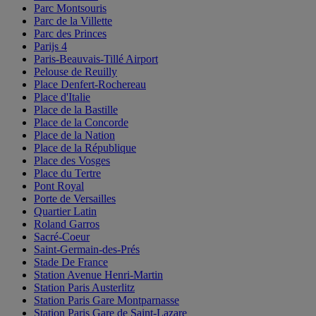
Parc Montsouris
Parc de la Villette
Parc des Princes
Parijs 4
Paris-Beauvais-Tillé Airport
Pelouse de Reuilly
Place Denfert-Rochereau
Place d'Italie
Place de la Bastille
Place de la Concorde
Place de la Nation
Place de la République
Place des Vosges
Place du Tertre
Pont Royal
Porte de Versailles
Quartier Latin
Roland Garros
Sacré-Coeur
Saint-Germain-des-Prés
Stade De France
Station Avenue Henri-Martin
Station Paris Austerlitz
Station Paris Gare Montparnasse
Station Paris Gare de Saint-Lazare