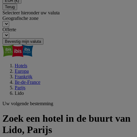
EUR
(€)
Terug
Selecteer hieronder uw valuta
Geografische zone
Offerte
Bevestig mijn valuta
Hotels
Europa
Frankrijk
Ile-de-France
Parijs
Lido
Uw volgende bestemming
Zoek een hotel in de buurt van
Lido, Parijs