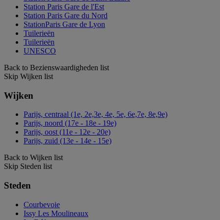
Station Paris Gare de l'Est
Station Paris Gare du Nord
StationParis Gare de Lyon
Tuilerieën
Tuilerieën
UNESCO
Back to Bezienswaardigheden list
Skip Wijken list
Wijken
Parijs, centraal (1e, 2e,3e, 4e, 5e, 6e,7e, 8e,9e)
Parijs, noord (17e - 18e - 19e)
Parijs, oost (11e - 12e - 20e)
Parijs, zuid (13e - 14e - 15e)
Back to Wijken list
Skip Steden list
Steden
Courbevoie
Issy Les Moulineaux