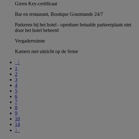
Green Key-certificaat
Bar en restaurant, Boutique Gourmande 24/7
Parkeren bij het hotel - openbare betaalde parkeerplaats niet
door het hotel beheerd
Vergaderruimte
Kamers met uitzicht op de Seine
〈
1
2
3
4
5
6
7
8
9
10
14
〉