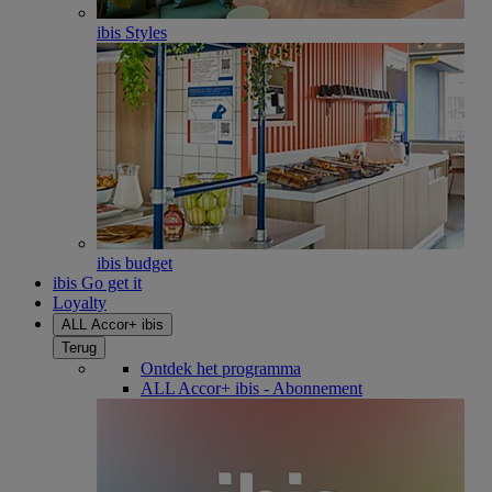
ibis Styles
ibis budget
ibis Go get it
Loyalty
ALL Accor+ ibis
Terug
Ontdek het programma
ALL Accor+ ibis - Abonnement