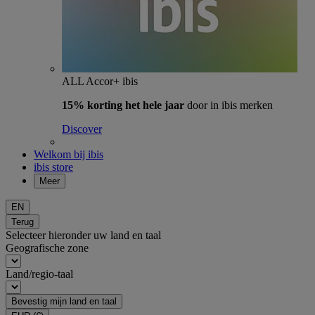
ALL Accor+ ibis
15% korting het hele jaar
door in ibis merken
Discover
Welkom bij ibis
ibis store
Meer
EN
Terug
Selecteer hieronder uw land en taal
Geografische zone
Land/regio-taal
Bevestig mijn land en taal