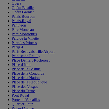
Opera
Opéra Bastille
Opéra Garnier
Palais Bourbon
Palais-Royal
Panthéon
Parc Monceau
Parc Montsouris
Parc de la Villette
Parc des Princes
Parijs 4
Paris-Beauvais-Tillé Airport
Pelouse de Reuilly
Place Denfert-Rochereau
Place d'Italie
Place de la Bastille
Place de la Concorde
Place de la Nation
Place de la République
Place des Vosges
Place du Tertre
Pont Royal
Porte de Versailles
Quartier Latin
Roland Garros