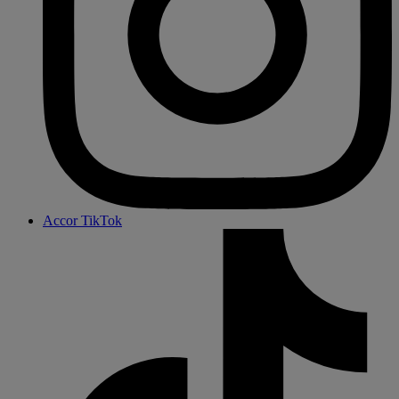
Accor TikTok