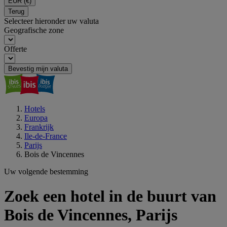
EUR
(€)
Terug
Selecteer hieronder uw valuta
Geografische zone
Offerte
Bevestig mijn valuta
Hotels
Europa
Frankrijk
Ile-de-France
Parijs
Bois de Vincennes
Uw volgende bestemming
Zoek een hotel in de buurt van
Bois de Vincennes, Parijs