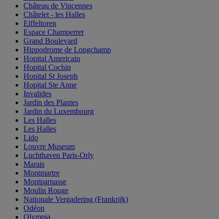
Château de Vincennes
Châtelet - les Halles
Eiffeltoren
Espace Champerret
Grand Boulevard
Hippodrome de Longchamp
Hopital Americain
Hopital Cochin
Hopital St Joseph
Hopital Ste Anne
Invalides
Jardin des Plantes
Jardin du Luxembourg
Les Halles
Les Halles
Lido
Louvre Museum
Luchthaven Paris-Orly
Marais
Montmartre
Montparnasse
Moulin Rouge
Nationale Vergadering (Frankrijk)
Odéon
Olympia