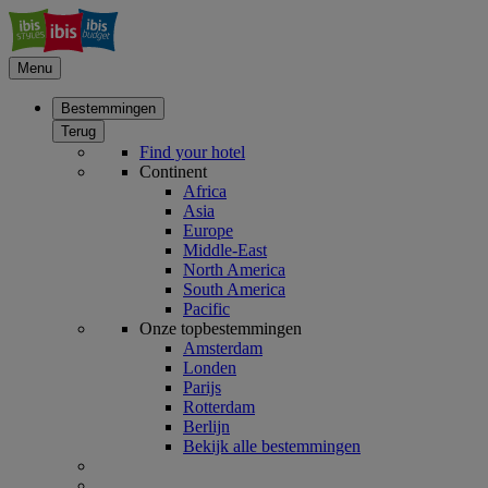
Menu
Bestemmingen
Terug
Find your hotel
Continent
Africa
Asia
Europe
Middle-East
North America
South America
Pacific
Onze topbestemmingen
Amsterdam
Londen
Parijs
Rotterdam
Berlijn
Bekijk alle bestemmingen