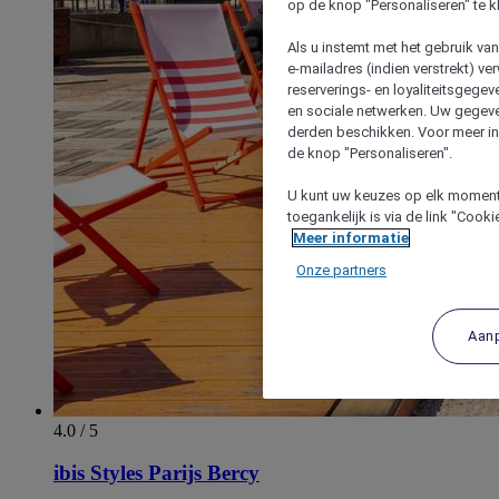
op de knop "Personaliseren" te k
Als u instemt met het gebruik va
e-mailadres (indien verstrekt) v
reserverings- en loyaliteitsgege
en sociale netwerken. Uw gegev
derden beschikken. Voor meer inf
de knop "Personaliseren".
U kunt uw keuzes op elk moment 
toegankelijk is via de link "Cook
Meer informatie
Onze partners
Aan
4.0 / 5
ibis Styles Parijs Bercy