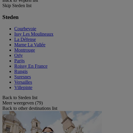
Back to Wijken list
Skip Steden list
Steden
Courbevoie
Issy Les Moulineaux
La Défense
Marne La Vallée
Montrouge
Orly
Parijs
Roissy En France
Rungis
Suresnes
Versailles
Villepinte
Back to Steden list
Meer weergeven (79)
Back to other destinations list