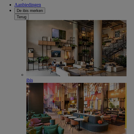
Aanbiedingen
De ibis merken
Terug
ibis