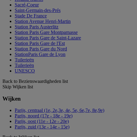
Sacré-Coeur
Saint-Germain-des-Prés
Stade De France
Station Avenue Henri-Martin
Station Paris Austerlitz
Station Paris Gare Montparnasse
Station Paris Gare de Saint-Lazare
Station Paris Gare de l'Est
Station Paris Gare du Nord
StationParis Gare de Lyon
Tuilerieën
Tuilerieën
UNESCO
Back to Bezienswaardigheden list
Skip Wijken list
Wijken
Parijs, centraal (1e, 2e,3e, 4e, 5e, 6e,7e, 8e,9e)
Parijs, noord (17e - 18e - 19e)
Parijs, oost (11e - 12e - 20e)
Parijs, zuid (13e - 14e - 15e)