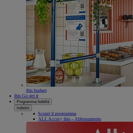
ibis budget
ibis Go get it
Programma fedeltà
Indietro
Scopri il programma
ALL Accor+ ibis – Abbonamento