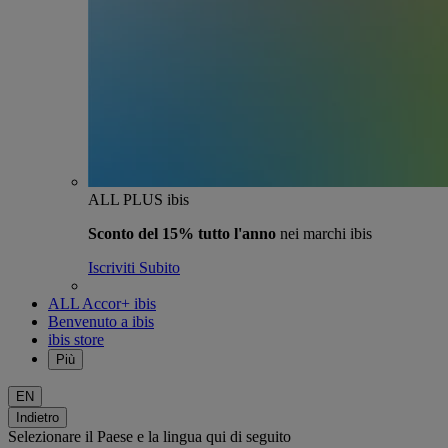
ALL PLUS ibis
Sconto del 15% tutto l'anno
nei marchi ibis
Iscriviti Subito
ALL Accor+ ibis
Benvenuto a ibis
ibis store
Più
EN
Indietro
Selezionare il Paese e la lingua qui di seguito