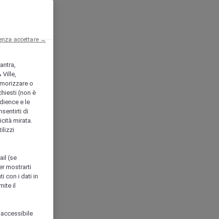
enza accettare →
antra,
Ville,
morizzare o
chiesti (non è
udience e le
nsentirti di
icità mirata.
ilizzi
ail (se
er mostrarti
i con i dati in
ite il
 accessibile