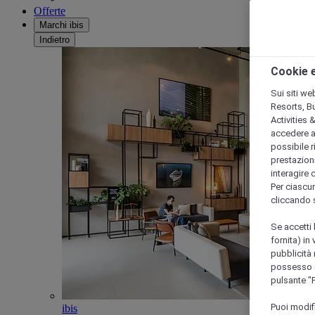
Offerte
Marchi ibis
Indietro
Cookie e
Sui siti we
Resorts, B
Activities 
accedere a i
possibile ri
prestazioni
interagire 
Per ciascun
cliccando 
Se accetti 
fornita) in
pubblicità 
possesso di
pulsante "
Puoi modif
ibis