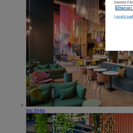
tramite il 
Ulteriori
I nostri par
ibis Styles