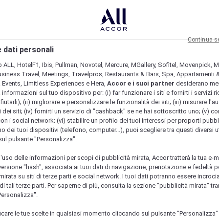
Continua s
 dati personali
b ALL, HotelF1, Ibis, Pullman, Novotel, Mercure, MGallery, Sofitel, Movenpick, M
usiness Travel, Meetings, Travelpros, Restaurants & Bars, Spa, Appartamenti & 
& Events, Limitless Experiences e Hera,
Accor e i suoi partner
desiderano me
nformazioni sul tuo dispositivo per: (i) far funzionare i siti e fornirti i servizi ri
fiutarli); (ii) migliorare e personalizzare le funzionalità dei siti; (iii) misurare l'a
 dei siti; (iv) fornirti un servizio di "cashback" se ne hai sottoscritto uno; (v) co
con i social network; (vi) stabilire un profilo dei tuoi interessi per proporti pubbl
o dei tuoi dispositivi (telefono, computer...), puoi scegliere tra questi diversi ut
sul pulsante "Personalizza".
l'uso delle informazioni per scopi di pubblicità mirata, Accor tratterà la tua e-m
 versione "hash", associata ai tuoi dati di navigazione, prenotazione e fedeltà p
mirata su siti di terze parti e social network. I tuoi dati potranno essere incrociat
 tali terze parti. Per saperne di più, consulta la sezione "pubblicità mirata" tram
Personalizza".
icare le tue scelte in qualsiasi momento cliccando sul pulsante "Personalizza"