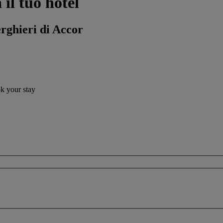
l tuo hotel
erghieri di Accor
ok your stay