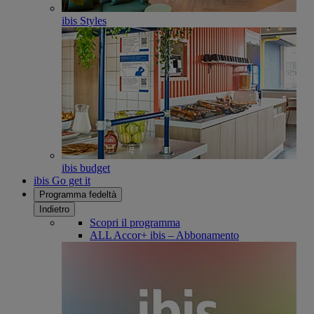
ibis Styles
ibis budget
ibis Go get it
Programma fedeltà
Indietro
Scopri il programma
ALL Accor+ ibis – Abbonamento