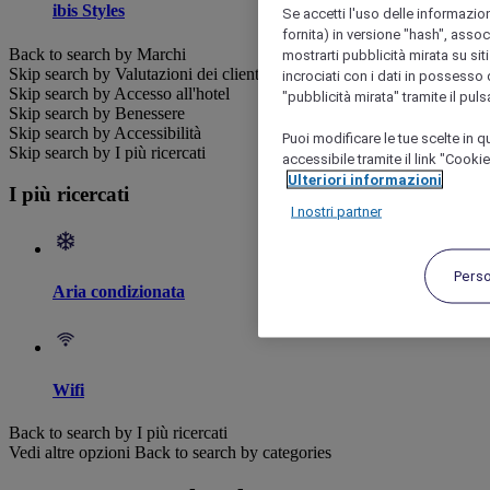
ibis Styles
Se accetti l'uso delle informazion
fornita) in versione "hash", assoc
Back to search by Marchi
mostrarti pubblicità mirata su siti
Skip search by Valutazioni dei clienti
incrociati con i dati in possesso d
Skip search by Accesso all'hotel
"pubblicità mirata" tramite il pul
Skip search by Benessere
Skip search by Accessibilità
Puoi modificare le tue scelte in
Skip search by I più ricercati
accessibile tramite il link "Cooki
Ulteriori informazioni
I più ricercati
I nostri partner
Pers
Aria condizionata
Wifi
Back to search by I più ricercati
Vedi altre opzioni
Back to search by categories