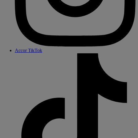
Accor TikTok