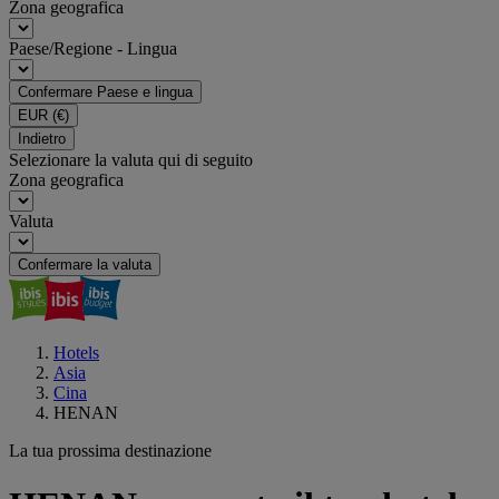
Zona geografica
Paese/Regione - Lingua
Confermare Paese e lingua
EUR
(€)
Indietro
Selezionare la valuta qui di seguito
Zona geografica
Valuta
Confermare la valuta
Hotels
Asia
Cina
HENAN
La tua prossima destinazione