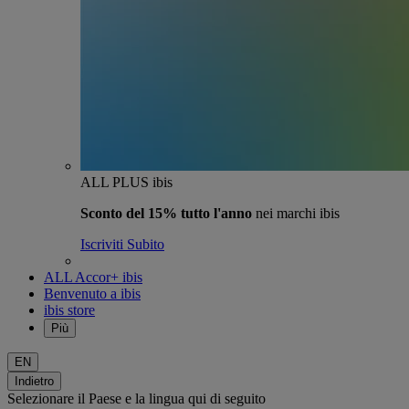
ALL PLUS ibis
Sconto del 15% tutto l'anno
nei marchi ibis
Iscriviti Subito
ALL Accor+ ibis
Benvenuto a ibis
ibis store
Più
EN
Indietro
Selezionare il Paese e la lingua qui di seguito