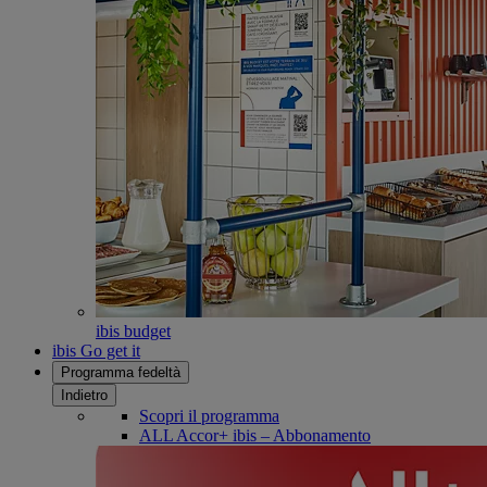
ibis budget
ibis Go get it
Programma fedeltà
Indietro
Scopri il programma
ALL Accor+ ibis – Abbonamento