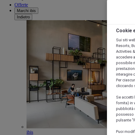
Offerte
Marchi ibis
Indietro
Cookie e
Sui siti we
Resorts, B
Activities 
accedere a i
possibile ri
prestazioni
interagire 
Per ciascun
cliccando 
Se accetti 
fornita) in
pubblicità 
possesso di
pulsante "
Puoi modif
ibis