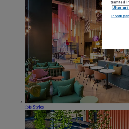
tramite il 
Ulteriori
I nostri par
ibis Styles