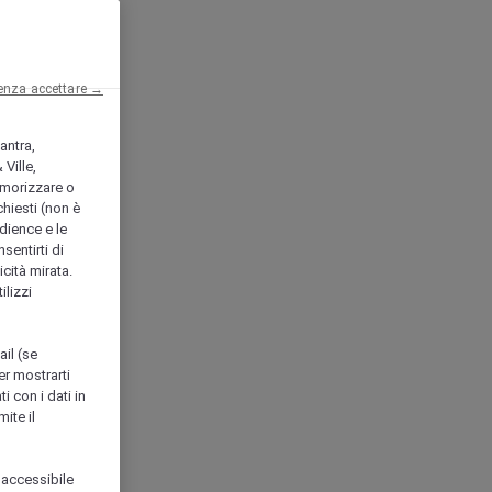
enza accettare →
antra,
Ville,
morizzare o
chiesti (non è
udience e le
nsentirti di
icità mirata.
ilizzi
ail (se
er mostrarti
i con i dati in
ite il
 accessibile