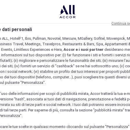
Continua s
 dati personali
b ALL, HotelF1, Ibis, Pullman, Novotel, Mercure, MGallery, Sofitel, Movenpick, M
usiness Travel, Meetings, Travelpros, Restaurants & Bars, Spa, Appartamenti & 
& Events, Limitless Experiences e Hera,
Accor e i suoi partner
desiderano me
nformazioni sul tuo dispositivo per: (i) far funzionare i siti e fornirti i servizi ri
fiutarli); (ii) migliorare e personalizzare le funzionalità dei siti; (iii) misurare l'a
 dei siti; (iv) fornirti un servizio di "cashback" se ne hai sottoscritto uno; (v) co
con i social network; (vi) stabilire un profilo dei tuoi interessi per proporti pubbl
o dei tuoi dispositivi (telefono, computer...), puoi scegliere tra questi diversi ut
sul pulsante "Personalizza".
l'uso delle informazioni per scopi di pubblicità mirata, Accor tratterà la tua e-m
 versione "hash", associata ai tuoi dati di navigazione, prenotazione e fedeltà p
mirata su siti di terze parti e social network. I tuoi dati potranno essere incrociat
 tali terze parti. Per saperne di più, consulta la sezione "pubblicità mirata" tram
Personalizza".
icare le tue scelte in qualsiasi momento cliccando sul pulsante "Personalizza"