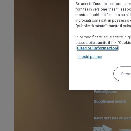
Se accetti l'uso delle informazion
fornita) in versione "hash", assoc
mostrarti pubblicità mirata su siti
incrociati con i dati in possesso d
"pubblicità mirata" tramite il pul
Puoi modificare le tue scelte in
accessibile tramite il link "Cooki
Ulteriori informazioni
I nostri partner
Pers