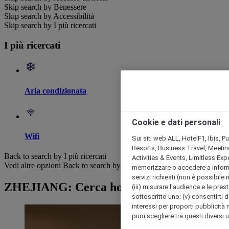
Skip search by Benessere
Skip search by Accessibilità
Skip search by I più ricercati
I più ricercati
Aria condizionata
Cookie e dati personali
Wifi
Sui siti web ALL, HotelF1, Ibis, 
Resorts, Business Travel, Meetin
Back to search by I più ricercati
Activities & Events, Limitless Ex
Vedi altre opzioni
Back to search by categories
memorizzare o accedere a informazio
servizi richiesti (non è possibile ri
ZHEJIANG: Cerca hotel
(iii) misurare l'audience e le prest
sottoscritto uno; (v) consentirti di
interessi per proporti pubblicità 
puoi scegliere tra questi diversi 