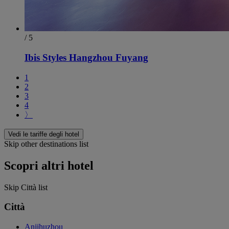
/ 5
Ibis Styles Hangzhou Fuyang
1
2
3
4
〉
Vedi le tariffe degli hotel
Skip other destinations list
Scopri altri hotel
Skip Città list
Città
Anjihuzhou