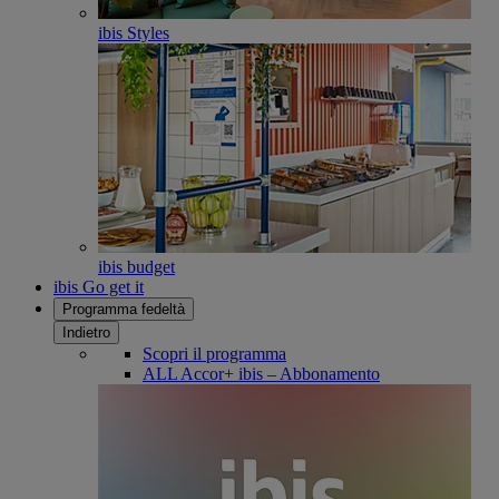
ibis Styles
ibis budget
ibis Go get it
Programma fedeltà
Indietro
Scopri il programma
ALL Accor+ ibis – Abbonamento