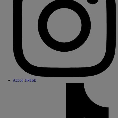
Accor TikTok