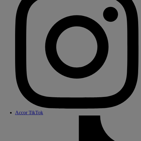
Accor TikTok