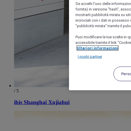
Se accetti l'uso delle informazion
fornita) in versione "hash", assoc
mostrarti pubblicità mirata su siti
incrociati con i dati in possesso d
"pubblicità mirata" tramite il pul
Puoi modificare le tue scelte in
accessibile tramite il link "Cooki
Ulteriori informazioni
I nostri partner
Pers
/ 5
ibis Shanghai Xujiahui