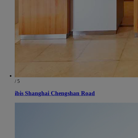
/ 5
ibis Shanghai Chengshan Road