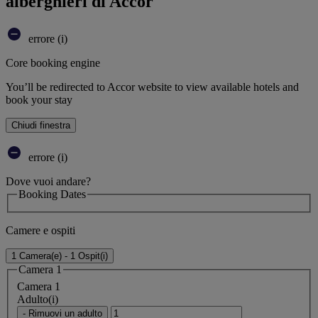
alberghieri di Accor
errore (i)
Core booking engine
You’ll be redirected to Accor website to view available hotels and
book your stay
Chiudi finestra
errore (i)
Dove vuoi andare?
Booking Dates
Camere e ospiti
1 Camera(e) - 1 Ospit(i)
Camera 1
Camera 1
Adulto(i)
- Rimuovi un adulto