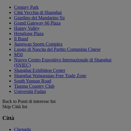
Century Park
Città Vecchia di Shanghai
Giardino del Mandarino Yu
Grand Gateway 66 Plaza
Happy Valley
Henglong Plaza
Il Bund
Jiangwan Sports Complex
Luogo di Nascita del Partito Comunista Cinese
M50
Nuovo Centro Espositivo Internazionale di Shanghai
(SNIEC)
Shanghai Exhibition Center
Shanghai Waigaoqiao Free Trade Zone
South Yunnan Road
Tianma Country Club
Università Fudan
Back to Punti di interesse list
Skip Città list
Città
Chengdu