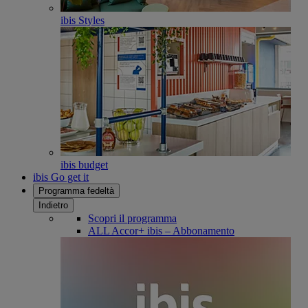
ibis Styles
ibis budget
ibis Go get it
Programma fedeltà
Indietro
Scopri il programma
ALL Accor+ ibis – Abbonamento