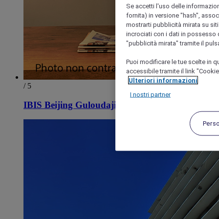
Se accetti l'uso delle informazion
fornita) in versione "hash", assoc
mostrarti pubblicità mirata su siti
incrociati con i dati in possesso d
"pubblicità mirata" tramite il pul
Puoi modificare le tue scelte in
accessibile tramite il link "Cooki
Ulteriori informazioni
/ 5
I nostri partner
IBIS Beijing Guloudajie Metro Station Hotel
Pers