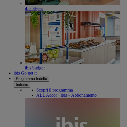
ibis Styles
ibis budget
ibis Go get it
Programma fedeltà
Indietro
Scopri il programma
ALL Accor+ ibis – Abbonamento