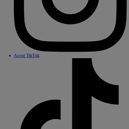
Accor TikTok