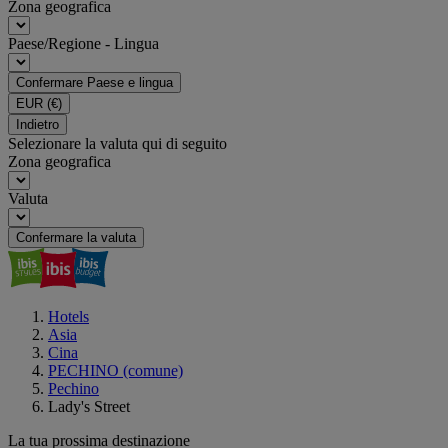
Zona geografica
Paese/Regione - Lingua
Confermare Paese e lingua
EUR
(€)
Indietro
Selezionare la valuta qui di seguito
Zona geografica
Valuta
Confermare la valuta
Hotels
Asia
Cina
PECHINO (comune)
Pechino
Lady's Street
La tua prossima destinazione