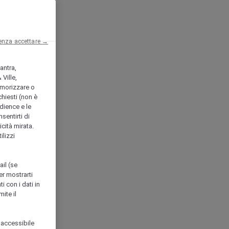
enza accettare →
antra,
Ville,
morizzare o
chiesti (non è
udience e le
nsentirti di
icità mirata.
ilizzi
ail (se
er mostrarti
i con i dati in
ite il
 accessibile