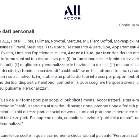
Continua s
 dati personali
b ALL, HotelF1, Ibis, Pullman, Novotel, Mercure, MGallery, Sofitel, Movenpick, M
usiness Travel, Meetings, Travelpros, Restaurants & Bars, Spa, Appartamenti & 
& Events, Limitless Experiences e Hera,
Accor e i suoi partner
desiderano me
nformazioni sul tuo dispositivo per: (i) far funzionare i siti e fornirti i servizi ri
fiutarli); (ii) migliorare e personalizzare le funzionalità dei siti; (iii) misurare l'a
 dei siti; (iv) fornirti un servizio di "cashback" se ne hai sottoscritto uno; (v) co
con i social network; (vi) stabilire un profilo dei tuoi interessi per proporti pubbl
o dei tuoi dispositivi (telefono, computer...), puoi scegliere tra questi diversi ut
sul pulsante "Personalizza".
l'uso delle informazioni per scopi di pubblicità mirata, Accor tratterà la tua e-m
 versione "hash", associata ai tuoi dati di navigazione, prenotazione e fedeltà p
mirata su siti di terze parti e social network. I tuoi dati potranno essere incrociat
 tali terze parti. Per saperne di più, consulta la sezione "pubblicità mirata" tram
Personalizza".
icare le tue scelte in qualsiasi momento cliccando sul pulsante "Personalizza"