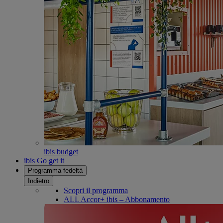
ibis budget
ibis Go get it
Programma fedeltà
Indietro
Scopri il programma
ALL Accor+ ibis – Abbonamento