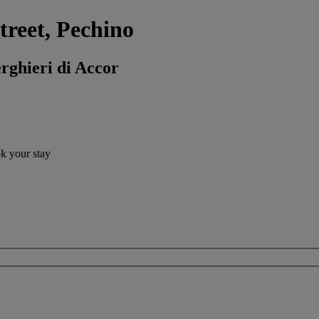
treet, Pechino
erghieri di Accor
ok your stay