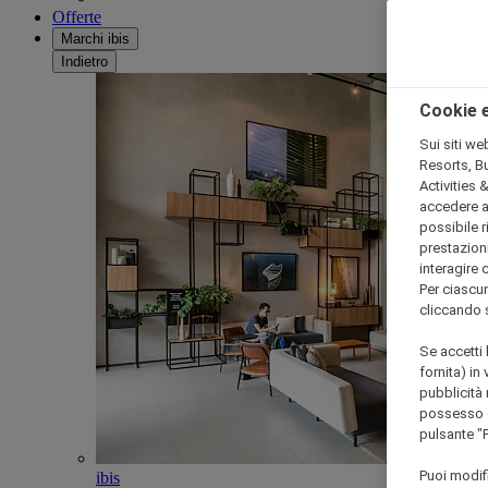
Offerte
Marchi ibis
Indietro
Cookie e
Sui siti we
Resorts, B
Activities 
accedere a i
possibile ri
prestazioni
interagire 
Per ciascun
cliccando 
Se accetti 
fornita) in
pubblicità 
possesso di
pulsante "
Puoi modif
ibis