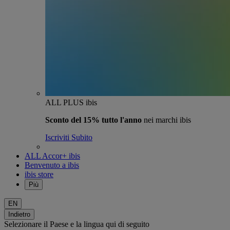
ALL PLUS ibis
Sconto del 15% tutto l'anno
nei marchi ibis
Iscriviti Subito
ALL Accor+ ibis
Benvenuto a ibis
ibis store
Più
EN
Indietro
Selezionare il Paese e la lingua qui di seguito