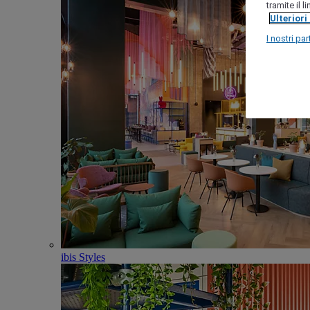
tramite il 
Ulteriori
I nostri par
ibis Styles