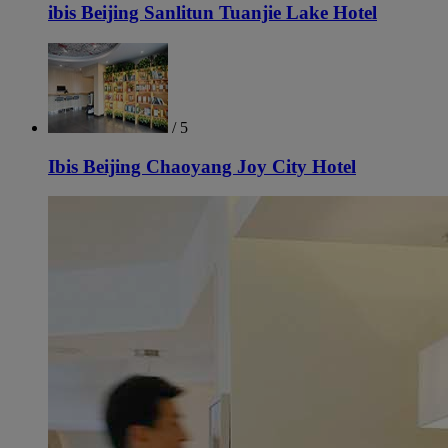
ibis Beijing Sanlitun Tuanjie Lake Hotel
/ 5
Ibis Beijing Chaoyang Joy City Hotel