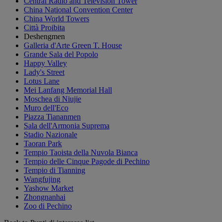
Central Radio and Television Tower
China National Convention Center
China World Towers
Città Proibita
Deshengmen
Galleria d'Arte Green T. House
Grande Sala del Popolo
Happy Valley
Lady's Street
Lotus Lane
Mei Lanfang Memorial Hall
Moschea di Niujie
Muro dell'Eco
Piazza Tiananmen
Sala dell'Armonia Suprema
Stadio Nazionale
Taoran Park
Tempio Taoista della Nuvola Bianca
Tempio delle Cinque Pagode di Pechino
Tempio di Tianning
Wangfujing
Yashow Market
Zhongnanhai
Zoo di Pechino