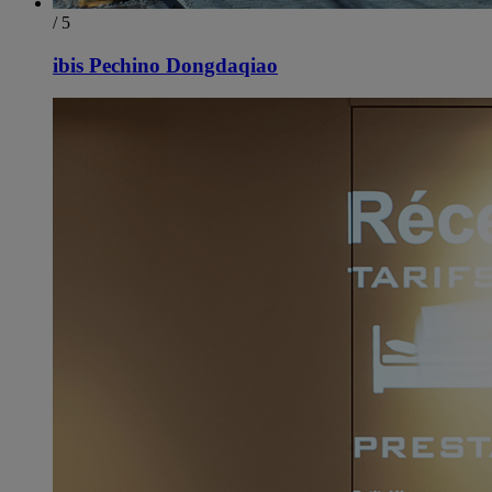
/ 5
ibis Pechino Dongdaqiao