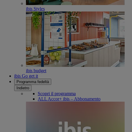
ibis Styles
ibis budget
ibis Go get it
Programma fedeltà
Indietro
Scopri il programma
ALL Accor+ ibis – Abbonamento