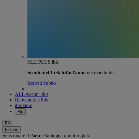
ALL PLUS ibis
Sconto del 15% tutto l'anno
nei marchi ibis
Iscriviti Subito
ALL Accor+ ibis
Benvenuto a ibis
ibis store
Più
EN
Indietro
Selezionare il Paese e la lingua qui di seguito