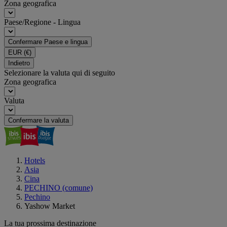
Zona geografica
Paese/Regione - Lingua
Confermare Paese e lingua
EUR
(€)
Indietro
Selezionare la valuta qui di seguito
Zona geografica
Valuta
Confermare la valuta
Hotels
Asia
Cina
PECHINO (comune)
Pechino
Yashow Market
La tua prossima destinazione