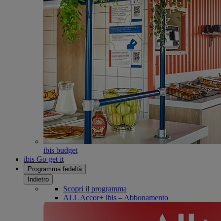
ibis budget
ibis Go get it
Programma fedeltà
Indietro
Scopri il programma
ALL Accor+ ibis – Abbonamento