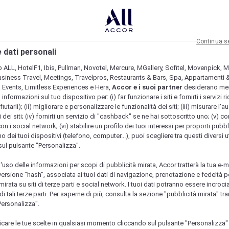
Continua s
 dati personali
b ALL, HotelF1, Ibis, Pullman, Novotel, Mercure, MGallery, Sofitel, Movenpick, M
usiness Travel, Meetings, Travelpros, Restaurants & Bars, Spa, Appartamenti & 
& Events, Limitless Experiences e Hera,
Accor e i suoi partner
desiderano me
nformazioni sul tuo dispositivo per: (i) far funzionare i siti e fornirti i servizi ri
fiutarli); (ii) migliorare e personalizzare le funzionalità dei siti; (iii) misurare l'a
 dei siti; (iv) fornirti un servizio di "cashback" se ne hai sottoscritto uno; (v) co
con i social network; (vi) stabilire un profilo dei tuoi interessi per proporti pubbl
o dei tuoi dispositivi (telefono, computer...), puoi scegliere tra questi diversi ut
sul pulsante "Personalizza".
l'uso delle informazioni per scopi di pubblicità mirata, Accor tratterà la tua e-m
 versione "hash", associata ai tuoi dati di navigazione, prenotazione e fedeltà p
mirata su siti di terze parti e social network. I tuoi dati potranno essere incrociat
 tali terze parti. Per saperne di più, consulta la sezione "pubblicità mirata" tram
Personalizza".
icare le tue scelte in qualsiasi momento cliccando sul pulsante "Personalizza"