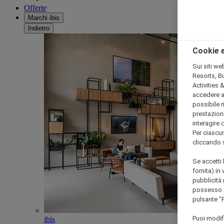
Offerte
Marchi ibis
Indietro
Cookie e
Sui siti we
Resorts, B
Activities 
accedere a i
possibile ri
prestazioni
interagire 
Per ciascun
cliccando 
Se accetti 
fornita) in
pubblicità 
possesso di
pulsante "
Puoi modif
ibis