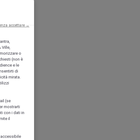
enza accettare →
antra,
Ville,
morizzare o
chiesti (non è
udience e le
nsentirti di
icità mirata.
ilizzi
ail (se
er mostrarti
i con i dati in
ite il
 accessibile