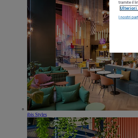
tramite il 
Ulteriori
I nostri par
ibis Styles