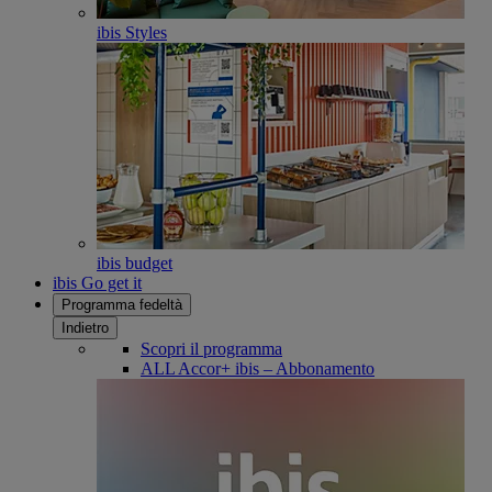
ibis Styles
ibis budget
ibis Go get it
Programma fedeltà
Indietro
Scopri il programma
ALL Accor+ ibis – Abbonamento