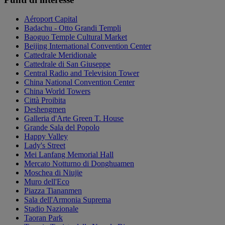
Aéroport Capital
Badachu - Otto Grandi Templi
Baoguo Temple Cultural Market
Beijing International Convention Center
Cattedrale Meridionale
Cattedrale di San Giuseppe
Central Radio and Television Tower
China National Convention Center
China World Towers
Città Proibita
Deshengmen
Galleria d'Arte Green T. House
Grande Sala del Popolo
Happy Valley
Lady's Street
Mei Lanfang Memorial Hall
Mercato Notturno di Donghuamen
Moschea di Niujie
Muro dell'Eco
Piazza Tiananmen
Sala dell'Armonia Suprema
Stadio Nazionale
Taoran Park