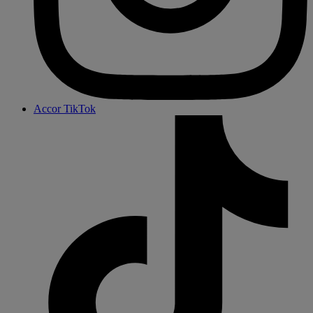
Accor TikTok