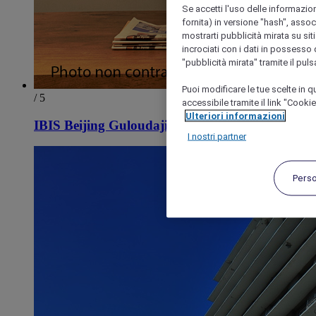
Se accetti l'uso delle informazion
fornita) in versione "hash", assoc
mostrarti pubblicità mirata su siti
incrociati con i dati in possesso d
"pubblicità mirata" tramite il pul
Puoi modificare le tue scelte in
/ 5
accessibile tramite il link "Cooki
Ulteriori informazioni
IBIS Beijing Guloudajie Metro Station Hotel
I nostri partner
Pers