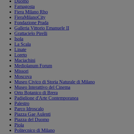
Duomo
Famagosta
Fiera Milano Rho
FieraMilanoCity
Fondazione Prada
Galleria Vittorio Emanuele II
Grattacielo Pirelli
Isola
La Scala
Linate
Loreto
Maciachini
Mediolanum Forum
Missori
Moscova
Museo Civico di Storia Naturale di Milano
Museo Interattivo del Cinema
Orto Botanico di Brera
Padiglione d'Arte Contemporanea
Palestro
Parco Idroscalo
Piazza Gae Aulenti
Piazza del Duomo
Piola
Politecnico di Milano