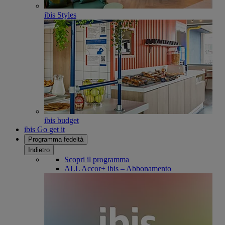
ibis Styles
ibis budget
ibis Go get it
Programma fedeltà
Indietro
Scopri il programma
ALL Accor+ ibis – Abbonamento