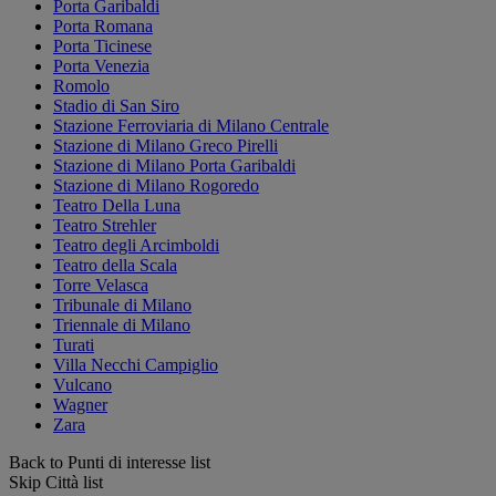
Porta Garibaldi
Porta Romana
Porta Ticinese
Porta Venezia
Romolo
Stadio di San Siro
Stazione Ferroviaria di Milano Centrale
Stazione di Milano Greco Pirelli
Stazione di Milano Porta Garibaldi
Stazione di Milano Rogoredo
Teatro Della Luna
Teatro Strehler
Teatro degli Arcimboldi
Teatro della Scala
Torre Velasca
Tribunale di Milano
Triennale di Milano
Turati
Villa Necchi Campiglio
Vulcano
Wagner
Zara
Back to Punti di interesse list
Skip Città list