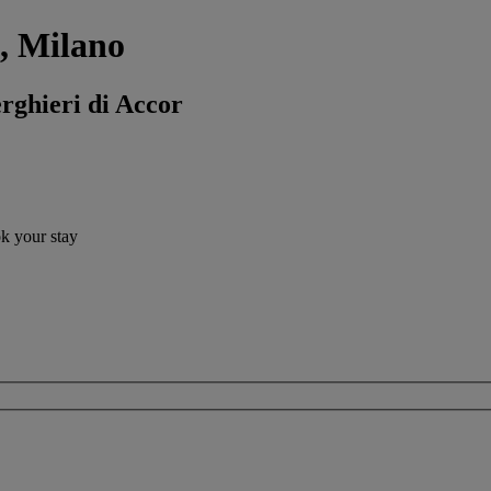
a, Milano
erghieri di Accor
ok your stay