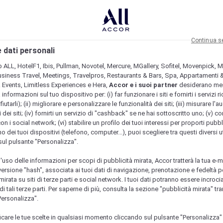
Continua s
 dati personali
b ALL, HotelF1, Ibis, Pullman, Novotel, Mercure, MGallery, Sofitel, Movenpick, M
usiness Travel, Meetings, Travelpros, Restaurants & Bars, Spa, Appartamenti & 
& Events, Limitless Experiences e Hera,
Accor e i suoi partner
desiderano me
nformazioni sul tuo dispositivo per: (i) far funzionare i siti e fornirti i servizi ri
fiutarli); (ii) migliorare e personalizzare le funzionalità dei siti; (iii) misurare l'a
 dei siti; (iv) fornirti un servizio di "cashback" se ne hai sottoscritto uno; (v) co
con i social network; (vi) stabilire un profilo dei tuoi interessi per proporti pubbl
o dei tuoi dispositivi (telefono, computer...), puoi scegliere tra questi diversi ut
sul pulsante "Personalizza".
l'uso delle informazioni per scopi di pubblicità mirata, Accor tratterà la tua e-m
 versione "hash", associata ai tuoi dati di navigazione, prenotazione e fedeltà p
mirata su siti di terze parti e social network. I tuoi dati potranno essere incrociat
 tali terze parti. Per saperne di più, consulta la sezione "pubblicità mirata" tram
Personalizza".
icare le tue scelte in qualsiasi momento cliccando sul pulsante "Personalizza"