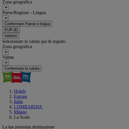
Zona geografica
Paese/Regione - Lingua
Confermare Paese e lingua
EUR
(€)
Indietro
Selezionare la valuta qui di seguito
Zona geografica
Valuta
Confermare la valuta
Hotels
Europa
Italia
LOMBARDIA
Milano
La Scala
La tua prossima destinazione