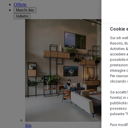
Offerte
Marchi ibis
Indietro
Cookie e
Sui siti we
Resorts, B
Activities 
accedere a i
possibile ri
prestazioni
interagire 
Per ciascun
cliccando 
Se accetti 
fornita) in
pubblicità 
possesso di
pulsante "
Puoi modif
ibis