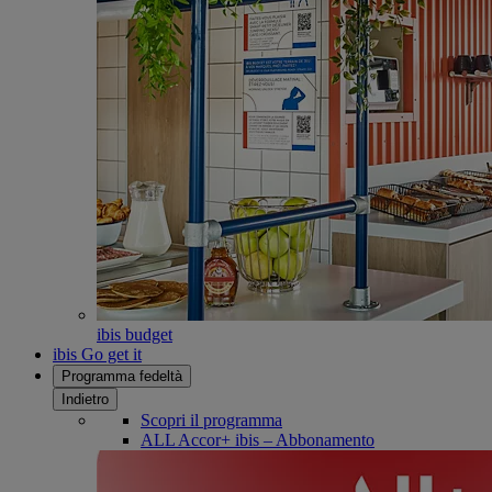
ibis budget
ibis Go get it
Programma fedeltà
Indietro
Scopri il programma
ALL Accor+ ibis – Abbonamento