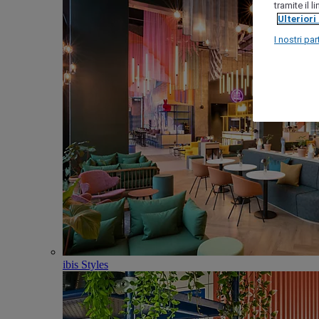
tramite il 
Ulteriori
I nostri par
ibis Styles