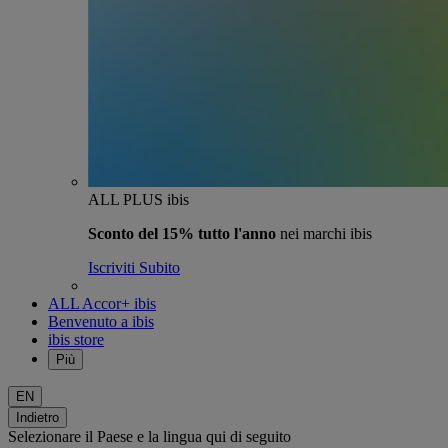
ALL PLUS ibis
Sconto del 15% tutto l'anno
nei marchi ibis
Iscriviti Subito
ALL Accor+ ibis
Benvenuto a ibis
ibis store
Più
EN
Indietro
Selezionare il Paese e la lingua qui di seguito