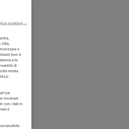
enza accettare →
antra,
Ville,
morizzare o
chiesti (non è
udience e le
nsentirti di
icità mirata.
ilizzi
ail (se
er mostrarti
i con i dati in
ite il
 accessibile