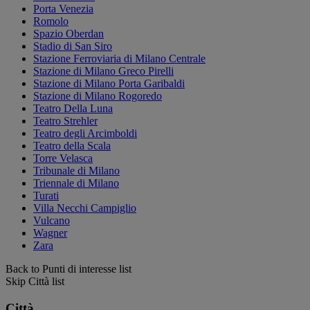
Porta Venezia
Romolo
Spazio Oberdan
Stadio di San Siro
Stazione Ferroviaria di Milano Centrale
Stazione di Milano Greco Pirelli
Stazione di Milano Porta Garibaldi
Stazione di Milano Rogoredo
Teatro Della Luna
Teatro Strehler
Teatro degli Arcimboldi
Teatro della Scala
Torre Velasca
Tribunale di Milano
Triennale di Milano
Turati
Villa Necchi Campiglio
Vulcano
Wagner
Zara
Back to Punti di interesse list
Skip Città list
Città