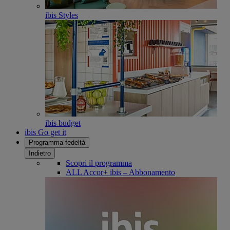
ibis Styles
ibis budget
ibis Go get it
Programma fedeltà
Indietro
Scopri il programma
ALL Accor+ ibis – Abbonamento