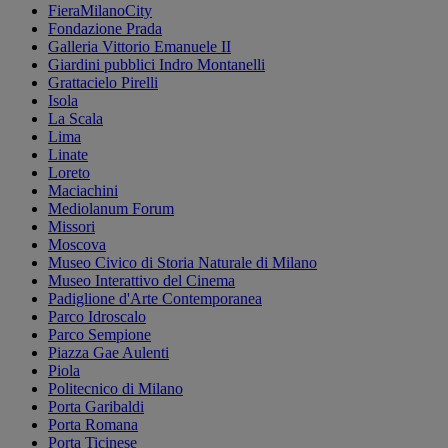
FieraMilanoCity
Fondazione Prada
Galleria Vittorio Emanuele II
Giardini pubblici Indro Montanelli
Grattacielo Pirelli
Isola
La Scala
Lima
Linate
Loreto
Maciachini
Mediolanum Forum
Missori
Moscova
Museo Civico di Storia Naturale di Milano
Museo Interattivo del Cinema
Padiglione d'Arte Contemporanea
Parco Idroscalo
Parco Sempione
Piazza Gae Aulenti
Piola
Politecnico di Milano
Porta Garibaldi
Porta Romana
Porta Ticinese