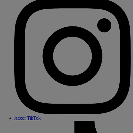
Accor TikTok