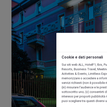
Cookie e dati personali
Sui siti web ALL, HotelF1, Ibis, 
Resorts, Business Travel, Meetin
Activities & Events, Limitless Ex
memorizzare o accedere a informazio
servizi richiesti (non è possibile ri
(iii) misurare l'audience e le prest
sottoscritto uno; (v) consentirti di
interessi per proporti pubblicità 
puoi scegliere tra questi diversi 