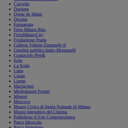
Corvetto
Darsena
Dome de Milan
Duomo
Famagosta
Fiera Milano Rho
FieraMilanoCity
Fondazione Prada
Galleria Vittorio Emanuele II
Giardini pubblici Indro Montanelli
Grattacielo Pirelli
Isola
La Scala
Lima
Linate
Loreto
Maciachini
Mediolanum Forum
Missori
Moscova
Museo Civico di Storia Naturale di Milano
Museo Interattivo del Cinema
Padiglione d'Arte Contemporanea
Parco Idroscalo
Parco Sempione