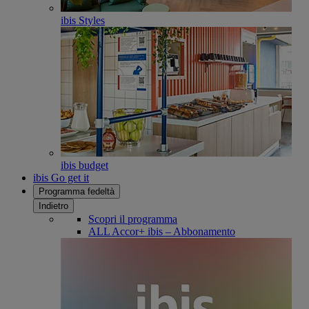
ibis Styles
ibis budget
ibis Go get it
Programma fedeltà
Indietro
Scopri il programma
ALL Accor+ ibis – Abbonamento