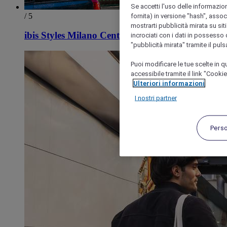
Se accetti l'uso delle informazion
/ 5
fornita) in versione "hash", assoc
mostrarti pubblicità mirata su siti
ibis Styles Milano Centro
incrociati con i dati in possesso d
"pubblicità mirata" tramite il pul
Puoi modificare le tue scelte in
accessibile tramite il link "Cooki
Ulteriori informazioni
I nostri partner
Pers