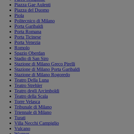
Piazza Gae Aulenti
Piazza del Duomo
Piola
Politecnico di Milano
Porta Garibaldi
Porta Romana
Porta Ticinese
Porta Venezia
Romolo
Spazio Oberdan
Stadio di San Siro
Stazione di Milano Greco Pirelli
Stazione di Milano Porta Garibaldi
Stazione di Milano Rogoredo
Teatro Della Luna
Teatro Strehler
Teatro degli Arcimboldi
Teatro della Scala
Torre Velasca
Tribunale di Milano
Triennale di Milano
Turati
Villa Necchi Campiglio
Vulcano
Wagner