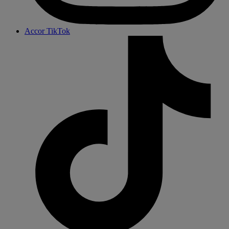
Accor TikTok