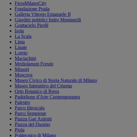
FieraMilanoCity
Fondazione Prada
Galleria Vittorio Emanuele II
Giardini pubblici Indro Montanelli
Grattacielo Pirelli
Isola
La Scala
Lima
Linate
Loreto
Maciachini
Mediolanum Forum
Missori
Moscova
Museo Civico di Storia Naturale di Milano
Museo Interattivo del Cinema
Orto Botanico di Brera
Padiglione d'Arte Contemporanea
Palestro
Parco Idroscalo
Parco Sempione
Piazza Gae Aulenti
Piazza del Duomo
Piola
Politecnico di Milano