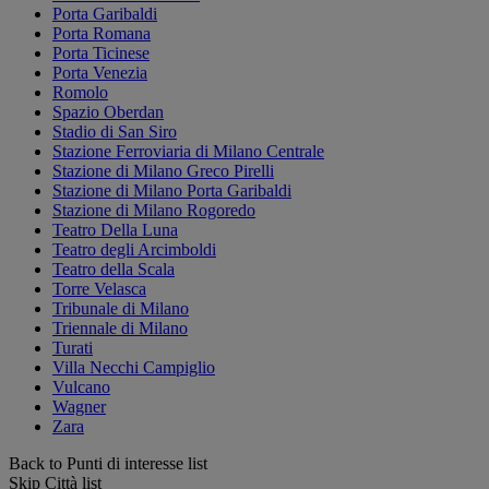
Porta Garibaldi
Porta Romana
Porta Ticinese
Porta Venezia
Romolo
Spazio Oberdan
Stadio di San Siro
Stazione Ferroviaria di Milano Centrale
Stazione di Milano Greco Pirelli
Stazione di Milano Porta Garibaldi
Stazione di Milano Rogoredo
Teatro Della Luna
Teatro degli Arcimboldi
Teatro della Scala
Torre Velasca
Tribunale di Milano
Triennale di Milano
Turati
Villa Necchi Campiglio
Vulcano
Wagner
Zara
Back to Punti di interesse list
Skip Città list