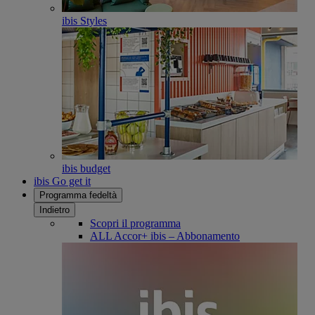
ibis Styles
ibis budget
ibis Go get it
Programma fedeltà
Indietro
Scopri il programma
ALL Accor+ ibis – Abbonamento