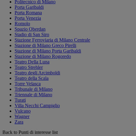
Politecnico di Milano
Porta Garibaldi
Porta Romana
Porta Venezia
Romolo
Spazio Oberdan
Stadio di San Siro
Stazione Ferroviaria di Milano Centrale
Stazione di Milano Greco Pirelli
Stazione di Milano Porta Garibaldi
Stazione di Milano Rogoredo
Teatro Della Luna
Teatro Strehler
Teatro degli Arcimboldi
Teatro della Scala
Torre Velasca
Tribunale di Milano
Triennale di Milano
Turati
Villa Necchi Campiglio
Vulcano
Wagner
Zara
Back to Punti di interesse list