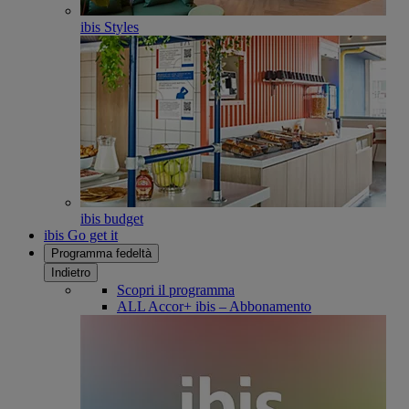
ibis Styles
ibis budget
ibis Go get it
Programma fedeltà
Indietro
Scopri il programma
ALL Accor+ ibis – Abbonamento