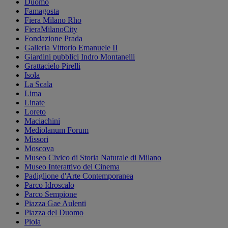
Duomo
Famagosta
Fiera Milano Rho
FieraMilanoCity
Fondazione Prada
Galleria Vittorio Emanuele II
Giardini pubblici Indro Montanelli
Grattacielo Pirelli
Isola
La Scala
Lima
Linate
Loreto
Maciachini
Mediolanum Forum
Missori
Moscova
Museo Civico di Storia Naturale di Milano
Museo Interattivo del Cinema
Padiglione d'Arte Contemporanea
Parco Idroscalo
Parco Sempione
Piazza Gae Aulenti
Piazza del Duomo
Piola