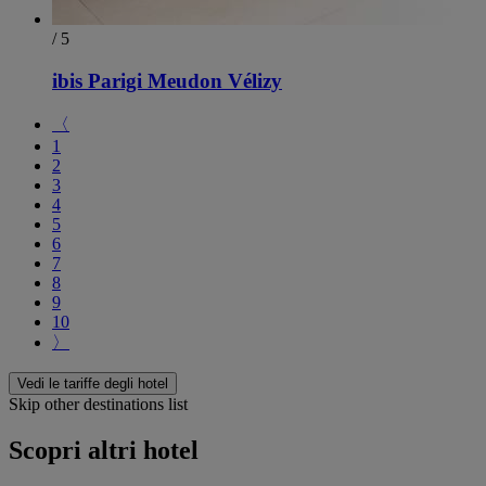
/ 5
ibis Parigi Meudon Vélizy
〈
1
2
3
4
5
6
7
8
9
10
〉
Vedi le tariffe degli hotel
Skip other destinations list
Scopri altri hotel