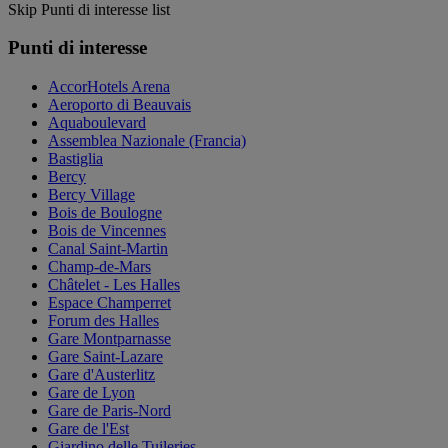
Skip Punti di interesse list
Punti di interesse
AccorHotels Arena
Aeroporto di Beauvais
Aquaboulevard
Assemblea Nazionale (Francia)
Bastiglia
Bercy
Bercy Village
Bois de Boulogne
Bois de Vincennes
Canal Saint-Martin
Champ-de-Mars
Châtelet - Les Halles
Espace Champerret
Forum des Halles
Gare Montparnasse
Gare Saint-Lazare
Gare d'Austerlitz
Gare de Lyon
Gare de Paris-Nord
Gare de l'Est
Giardino delle Tuileries