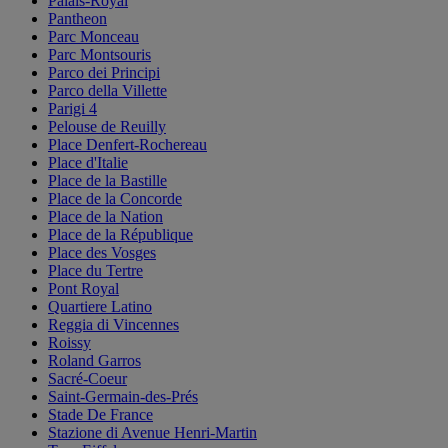
Palais-Royal
Pantheon
Parc Monceau
Parc Montsouris
Parco dei Principi
Parco della Villette
Parigi 4
Pelouse de Reuilly
Place Denfert-Rochereau
Place d'Italie
Place de la Bastille
Place de la Concorde
Place de la Nation
Place de la République
Place des Vosges
Place du Tertre
Pont Royal
Quartiere Latino
Reggia di Vincennes
Roissy
Roland Garros
Sacré-Coeur
Saint-Germain-des-Prés
Stade De France
Stazione di Avenue Henri-Martin