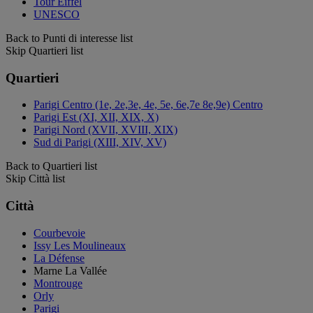
Tour Eiffel
UNESCO
Back to Punti di interesse list
Skip Quartieri list
Quartieri
Parigi Centro (1e, 2e,3e, 4e, 5e, 6e,7e 8e,9e) Centro
Parigi Est (XI, XII, XIX, X)
Parigi Nord (XVII, XVIII, XIX)
Sud di Parigi (XIII, XIV, XV)
Back to Quartieri list
Skip Città list
Città
Courbevoie
Issy Les Moulineaux
La Défense
Marne La Vallée
Montrouge
Orly
Parigi