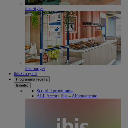
ibis Styles
ibis budget
ibis Go get it
Programma fedeltà
Indietro
Scopri il programma
ALL Accor+ ibis – Abbonamento