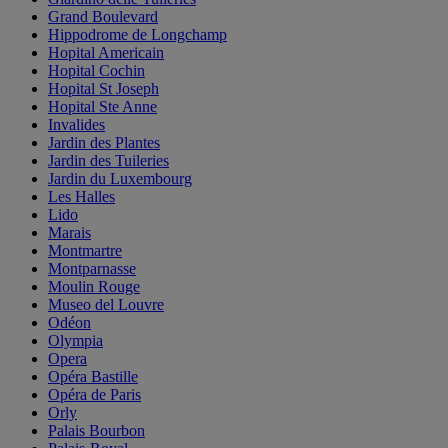
Grand Boulevard
Hippodrome de Longchamp
Hopital Americain
Hopital Cochin
Hopital St Joseph
Hopital Ste Anne
Invalides
Jardin des Plantes
Jardin des Tuileries
Jardin du Luxembourg
Les Halles
Lido
Marais
Montmartre
Montparnasse
Moulin Rouge
Museo del Louvre
Odéon
Olympia
Opera
Opéra Bastille
Opéra de Paris
Orly
Palais Bourbon