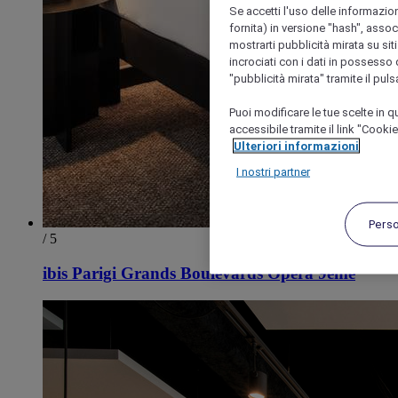
Se accetti l'uso delle informazion
fornita) in versione "hash", assoc
mostrarti pubblicità mirata su siti
incrociati con i dati in possesso d
"pubblicità mirata" tramite il pul
Puoi modificare le tue scelte in
accessibile tramite il link "Cooki
Ulteriori informazioni
I nostri partner
Pers
/ 5
ibis Parigi Grands Boulevards Opera 9ème