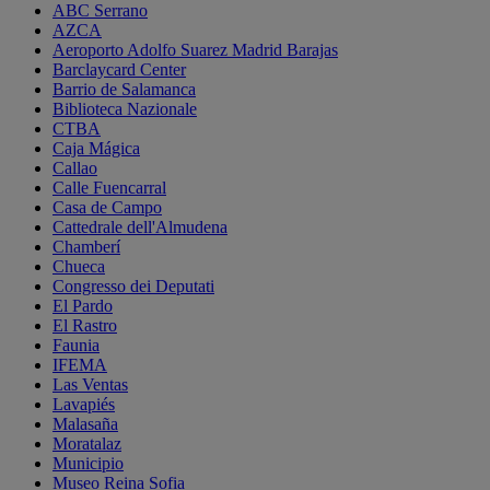
ABC Serrano
AZCA
Aeroporto Adolfo Suarez Madrid Barajas
Barclaycard Center
Barrio de Salamanca
Biblioteca Nazionale
CTBA
Caja Mágica
Callao
Calle Fuencarral
Casa de Campo
Cattedrale dell'Almudena
Chamberí
Chueca
Congresso dei Deputati
El Pardo
El Rastro
Faunia
IFEMA
Las Ventas
Lavapiés
Malasaña
Moratalaz
Municipio
Museo Reina Sofia