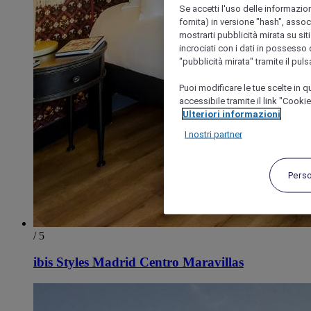
Se accetti l'uso delle informazion
fornita) in versione "hash", assoc
mostrarti pubblicità mirata su siti
incrociati con i dati in possesso d
"pubblicità mirata" tramite il pul
Puoi modificare le tue scelte in
accessibile tramite il link "Cooki
Ulteriori informazioni
I nostri partner
Pers
/ 5
ibis Styles Madrid Centro Maravillas