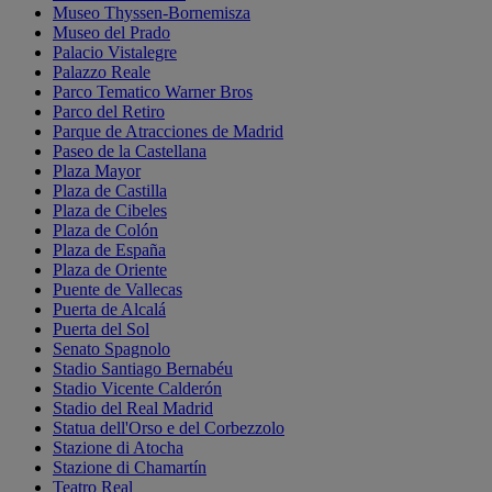
Museo Thyssen-Bornemisza
Museo del Prado
Palacio Vistalegre
Palazzo Reale
Parco Tematico Warner Bros
Parco del Retiro
Parque de Atracciones de Madrid
Paseo de la Castellana
Plaza Mayor
Plaza de Castilla
Plaza de Cibeles
Plaza de Colón
Plaza de España
Plaza de Oriente
Puente de Vallecas
Puerta de Alcalá
Puerta del Sol
Senato Spagnolo
Stadio Santiago Bernabéu
Stadio Vicente Calderón
Stadio del Real Madrid
Statua dell'Orso e del Corbezzolo
Stazione di Atocha
Stazione di Chamartín
Teatro Real