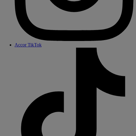
Accor TikTok