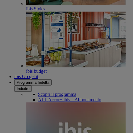
ibis Styles
ibis budget
ibis Go get it
Programma fedeltà
Indietro
Scopri il programma
ALL Accor+ ibis – Abbonamento