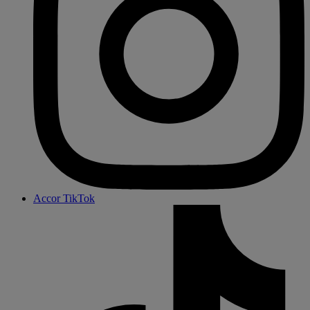
Accor TikTok