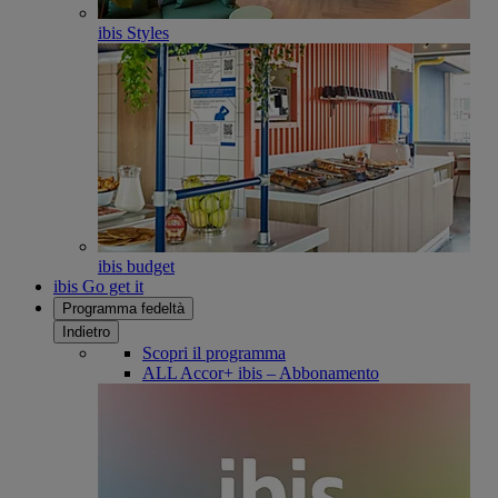
ibis Styles
ibis budget
ibis Go get it
Programma fedeltà
Indietro
Scopri il programma
ALL Accor+ ibis – Abbonamento