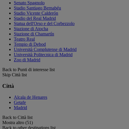
Senato Spagnolo
Stadio Santiago Bernabéu
Stadio Vicente Calderón
Stadio del Real Madrid
Statua dell'Orso e del Corbezzolo
Stazione di Atocha
Stazione di Chamartín
Teatro Real
Tempio di Debod
Università Complutense di Madrid
Università Politecnica di Madrid
Zoo di Madrid
Back to Punti di interesse list
Skip Città list
Città
Alcala de Henares
Getafe
Madrid
Back to Città list
Mostra altro (51)
Back to other destinations list