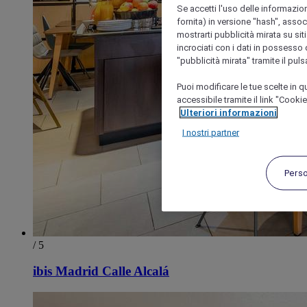
Se accetti l'uso delle informazion
fornita) in versione "hash", assoc
mostrarti pubblicità mirata su siti
incrociati con i dati in possesso d
"pubblicità mirata" tramite il pul
Puoi modificare le tue scelte in
accessibile tramite il link "Cooki
Ulteriori informazioni
I nostri partner
Pers
/ 5
ibis Madrid Calle Alcalá