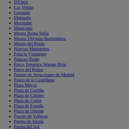
IFEMA
Las Ventas
Lavapiés
Malasaña
Moratalaz
Municipio
Museo Reina Sofia
Museo Thyssen-Bornemisza
Museo del Prado
Nuevos Ministerios
Palacio Vistalegre
Palazzo Reale
Parco Tematico Warner Bros
Parco del Retiro
Parque de Atracciones de Madrid
Paseo de la Castellana
Plaza Mayor
Plaza de Castilla
Plaza de Cibeles
Plaza de Colón
Plaza de España
Plaza de Oriente
Puente de Vallecas
Puerta de Alcalá
Puerta del Sol