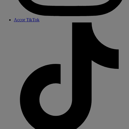
Accor TikTok