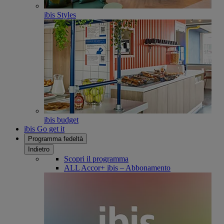
ibis Styles
ibis budget
ibis Go get it
Programma fedeltà
Indietro
Scopri il programma
ALL Accor+ ibis – Abbonamento