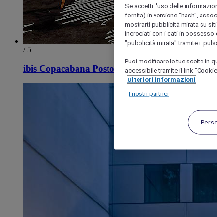
Se accetti l'uso delle informazion
fornita) in versione "hash", assoc
mostrarti pubblicità mirata su siti
incrociati con i dati in possesso d
"pubblicità mirata" tramite il pul
/ 5
Puoi modificare le tue scelte in
ibis Copacabana Posto 5
accessibile tramite il link "Cooki
Ulteriori informazioni
I nostri partner
Pers