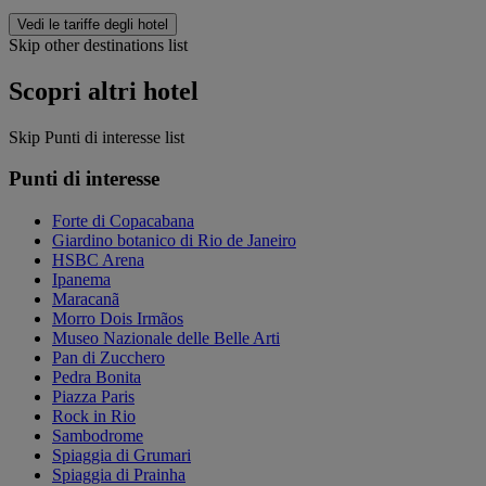
Vedi le tariffe degli hotel
Skip other destinations list
Scopri altri hotel
Skip Punti di interesse list
Punti di interesse
Forte di Copacabana
Giardino botanico di Rio de Janeiro
HSBC Arena
Ipanema
Maracanã
Morro Dois Irmãos
Museo Nazionale delle Belle Arti
Pan di Zucchero
Pedra Bonita
Piazza Paris
Rock in Rio
Sambodrome
Spiaggia di Grumari
Spiaggia di Prainha