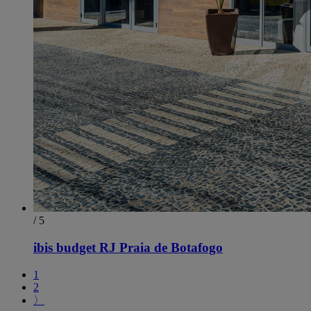
/ 5
ibis budget RJ Praia de Botafogo
1
2
〉