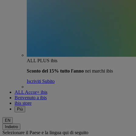
ALL PLUS ibis
Sconto del 15% tutto l'anno
nei marchi ibis
Iscriviti Subito
ALL Accor+ ibis
Benvenuto a ibis
ibis store
Più
EN
Indietro
Selezionare il Paese e la lingua qui di seguito