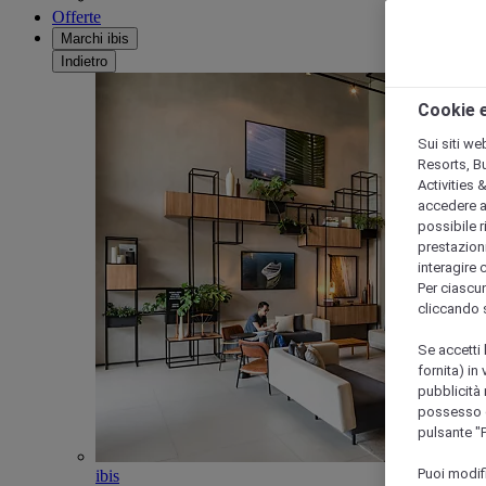
Offerte
Marchi ibis
Indietro
Cookie e
Sui siti we
Resorts, B
Activities 
accedere a i
possibile ri
prestazioni
interagire 
Per ciascun
cliccando 
Se accetti 
fornita) in
pubblicità 
possesso di
pulsante "
Puoi modif
ibis