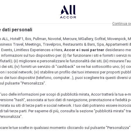
Continua s
 dati personali
b ALL, HotelF1, Ibis, Pullman, Novotel, Mercure, MGallery, Sofitel, Movenpick, M
usiness Travel, Meetings, Travelpros, Restaurants & Bars, Spa, Appartamenti & 
& Events, Limitless Experiences e Hera,
Accor e i suoi partner
desiderano me
nformazioni sul tuo dispositivo per: (i) far funzionare i siti e fornirti i servizi ri
fiutarli); (ii) migliorare e personalizzare le funzionalità dei siti; (iii) misurare l'a
 dei siti; (iv) fornirti un servizio di "cashback" se ne hai sottoscritto uno; (v) co
con i social network; (vi) stabilire un profilo dei tuoi interessi per proporti pubbl
o dei tuoi dispositivi (telefono, computer...), puoi scegliere tra questi diversi ut
sul pulsante "Personalizza".
l'uso delle informazioni per scopi di pubblicità mirata, Accor tratterà la tua e-m
 versione "hash", associata ai tuoi dati di navigazione, prenotazione e fedeltà p
mirata su siti di terze parti e social network. I tuoi dati potranno essere incrociat
 tali terze parti. Per saperne di più, consulta la sezione "pubblicità mirata" tram
Personalizza".
icare le tue scelte in qualsiasi momento cliccando sul pulsante "Personalizza"