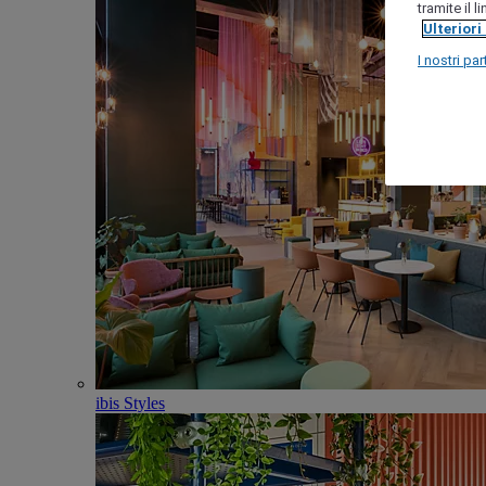
tramite il 
Ulteriori
I nostri par
ibis Styles