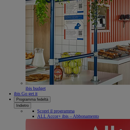
ibis budget
ibis Go get it
Programma fedeltà
Indietro
Scopri il programma
ALL Accor+ ibis – Abbonamento