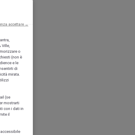
enza accettare →
antra,
Ville,
morizzare o
chiesti (non è
udience e le
nsentirti di
icità mirata.
ilizzi
ail (se
er mostrarti
i con i dati in
ite il
 accessibile