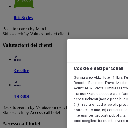
ibis Styles
Back to search by Marchi
Skip search by Valutazioni dei clienti
Valutazioni dei clienti
Cookie e dati personali
3 e oltre
Sui siti web ALL, HotelF1, Ibis, 
Resorts, Business Travel, Meetin
Activities & Events, Limitless Ex
memorizzare o accedere a informazio
4 e oltre
servizi richiesti (non è possibile ri
(iii) misurare l'audience e le prest
Back to search by Valutazioni dei clienti
sottoscritto uno; (v) consentirti di
Skip search by Accesso all'hotel
interessi per proporti pubblicità 
puoi scegliere tra questi diversi 
Accesso all'hotel