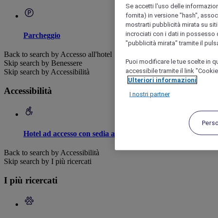
Se accetti l'uso delle informazion
fornita) in versione "hash", assoc
mostrarti pubblicità mirata su siti
incrociati con i dati in possesso d
Parcheggio
"pubblicità mirata" tramite il pul
Back to search by Accesso all'hotel
Puoi modificare le tue scelte in
Skip search by Benessere
accessibile tramite il link "Cooki
Skip search by Accessibilità
Ulteriori informazioni
Accessibilità
I nostri partner
Pers
Hotel ad accesso con sedia a rotelle
Back to search by Accessibilità
Skip search by I più ricercati
I più ricercati