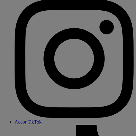
Accor TikTok