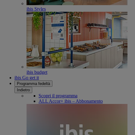
ibis Styles
ibis budget
ibis Go get it
Programma fedeltà
Indietro
Scopri il programma
ALL Accor+ ibis – Abbonamento