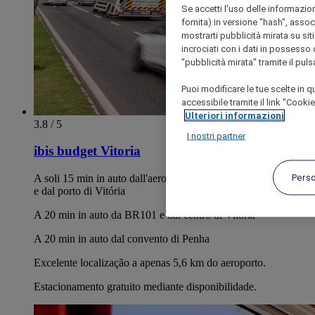
Se accetti l'uso delle informazion
fornita) in versione "hash", assoc
mostrarti pubblicità mirata su siti
incrociati con i dati in possesso d
"pubblicità mirata" tramite il pul
Puoi modificare le tue scelte in
accessibile tramite il link "Cooki
Ulteriori informazioni
3.8 / 5
I nostri partner
ibis budget Vitoria
Pers
A soli 15 min in auto dall'aeroporto di Eurico de Aguiar Salles
e dal porto di Vitória
A 20 min in auto da BR101 e dal centro di Vitória
A 20 min in auto dal convento di Penha
Excelente localização a apenas 5,6 km do aeroporto.
Estacionamento gratuito mediante disponibilidade.