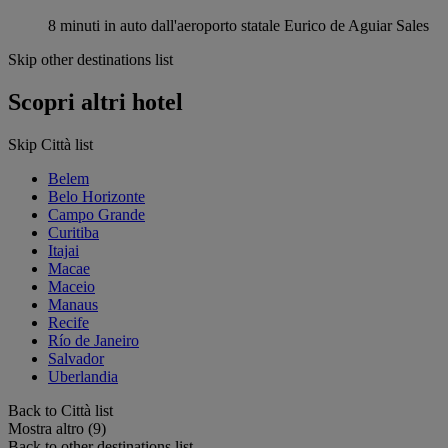
8 minuti in auto dall'aeroporto statale Eurico de Aguiar Sales
Skip other destinations list
Scopri altri hotel
Skip Città list
Belem
Belo Horizonte
Campo Grande
Curitiba
Itajai
Macae
Maceio
Manaus
Recife
Río de Janeiro
Salvador
Uberlandia
Back to Città list
Mostra altro (9)
Back to other destinations list