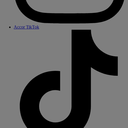
Accor TikTok