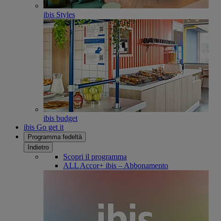
ibis Styles
ibis budget
ibis Go get it
Programma fedeltà
Indietro
Scopri il programma
ALL Accor+ ibis – Abbonamento