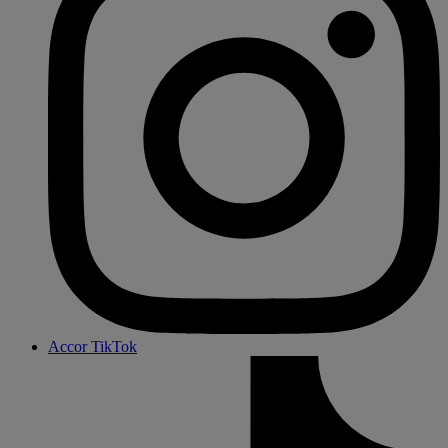
Accor TikTok