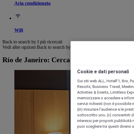
Aria condizionata
Wifi
Back to search by I più ricercati
Vedi altre opzioni
Back to search by categories
Río de Janeiro: Cerca hotel
Cookie e dati personali
Sui siti web ALL, HotelF1, Ibis, 
Resorts, Business Travel, Meetin
Activities & Events, Limitless Ex
memorizzare o accedere a informazio
servizi richiesti (non è possibile ri
(iii) misurare l'audience e le prest
sottoscritto uno; (v) consentirti di
interessi per proporti pubblicità 
puoi scegliere tra questi diversi 