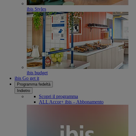
ibis Styles
ibis budget
ibis Go get it
Programma fedeltà
Indietro
Scopri il programma
ALL Accor+ ibis – Abbonamento