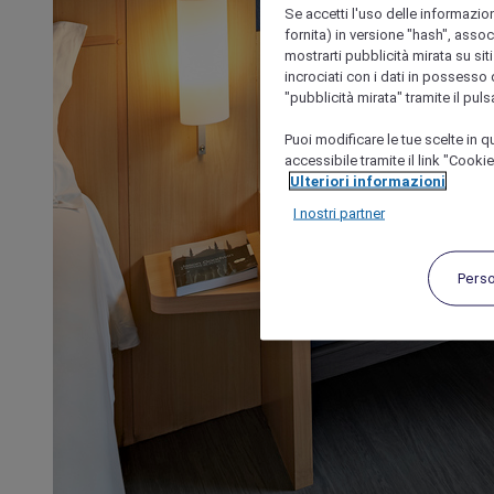
Se accetti l'uso delle informazion
fornita) in versione "hash", assoc
mostrarti pubblicità mirata su siti
incrociati con i dati in possesso d
"pubblicità mirata" tramite il pul
Puoi modificare le tue scelte in
accessibile tramite il link "Cooki
Ulteriori informazioni
I nostri partner
Pers