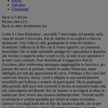
Recife
Salvador
Uberlandia
Back to Città list
Mostra altro (21)
Back to other destinations list
Come il Cristo Redentore , una delle 7 meraviglie del mondo, sulla
cima de monte Corcovado, Rio de Janeiro vi accoglierà a braccia
spalancate. Una volta in città, guadagnate la vetta del monte e
ricambiate l’abbraccio di Rio con il vostro sguardo: un panorama
mozzafiato che va dalle splendide spiagge di Copacabana e Ipanema
alle favelas si staglierà sotto i vostri occhi, in tutto il suo splendore e
in tutti i suoi contrasti. Non dimenticate il suggestivo Pan di
Zucchero, altra celeberrima montagna raggiungibile in funivia e, per
passare dal sacro al profano, visitate lo stadio Maracanà, tappa
obbligata per tutti gli appassionati di calcio. Febbraio a Rio vuol dire
carnevale: musica, danza, colori e allegria in una manifestazione
incredibile per bellezza e numero di partecipanti. Ma in qualunque
altro periodo dell’anno non correrete il rischio di annoiarvi nella città
più coinvolgente del Brasile: Rio de Janeiro vi travolgerà al ritmo di
samba per farvi vivere una vacanza indimenticabile. Vorreste tariffe
economiche e confort garantito per vivere la vostra avventura
carioca? Uno degli hotel ibis di Rio de Janeiro è quello che fa per
voi. Trovate la soluzione adatta alle vostre esigenze e al vostro