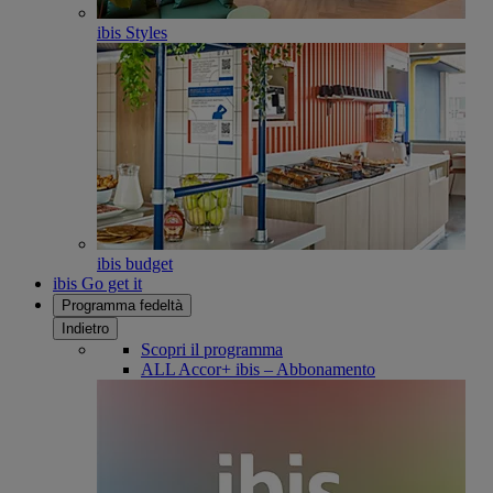
ibis Styles
ibis budget
ibis Go get it
Programma fedeltà
Indietro
Scopri il programma
ALL Accor+ ibis – Abbonamento