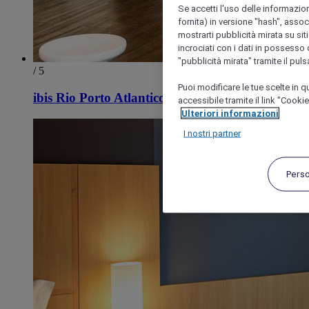
Se accetti l'uso delle informazion
fornita) in versione "hash", assoc
mostrarti pubblicità mirata su siti
incrociati con i dati in possesso d
"pubblicità mirata" tramite il pul
/ 5
Puoi modificare le tue scelte in
ibis Rio Porto Atlantico
accessibile tramite il link "Cooki
Ulteriori informazioni
I nostri partner
Pers